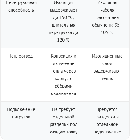
Перегрузочная
Изоляция
Изоляция
способность
выдерживает
кабеля
до 150 °C,
рассчитана
длительная
обычно на 95–
перегрузка до
105 °C
120 %
Теплоотвод
Конвекция и
Изоляционные
излучение
слои
тепла через
задерживают
корпус с
тепло
рёбрами
охлаждения
Подключение
Не требует
Требуется
нагрузок
отдельной
разделка и
разделки под
отдельное
каждую точку
подключение