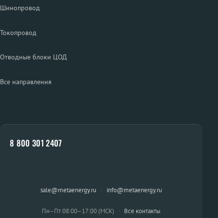
Шинопровод
Токопровод
Отводные блоки ЦОД
Все направления
8 800 301 2407
sale@metaenergy.ru
·
info@metaenergy.ru
Пн–Пт 08:00–17:00 (МСК)
·
Все контакты