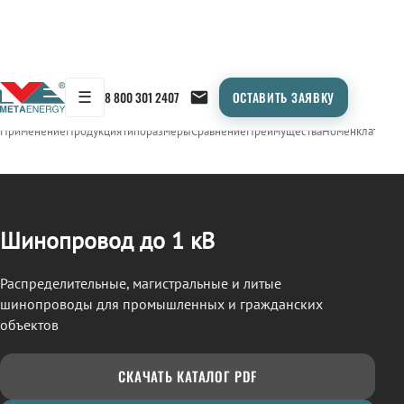
☰
8 800 301 2407
ОСТАВИТЬ ЗАЯВКУ
/
ШИНОПРОВОД
← Продукция
Применение
Продукция
Типоразмеры
Сравнение
Преимущества
Номенклатура
О
Шинопровод до 1 кВ
Распределительные, магистральные и литые
шинопроводы для промышленных и гражданских
объектов
СКАЧАТЬ КАТАЛОГ PDF