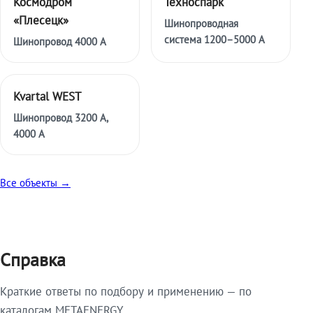
Космодром
Техноспарк
«Плесецк»
Шинопроводная
система 1200–5000 А
Шинопровод 4000 А
Kvartal WEST
Шинопровод 3200 А,
4000 А
Все объекты →
Справка
Краткие ответы по подбору и применению — по
каталогам METAENERGY.