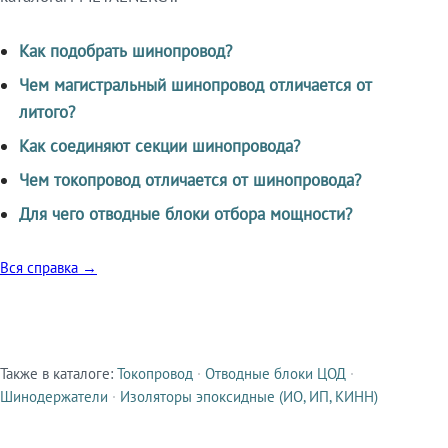
Как подобрать шинопровод?
Чем магистральный шинопровод отличается от
литого?
Как соединяют секции шинопровода?
Чем токопровод отличается от шинопровода?
Для чего отводные блоки отбора мощности?
Вся справка →
Также в каталоге:
Токопровод
·
Отводные блоки ЦОД
·
Смежные продукты
Шинодержатели
·
Изоляторы эпоксидные (ИО, ИП, КИНН)