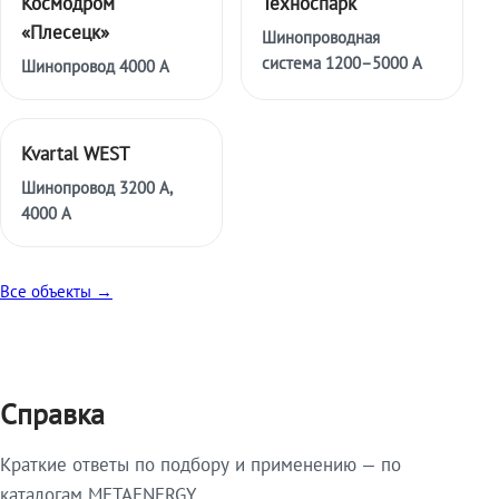
Космодром
Техноспарк
«Плесецк»
Шинопроводная
система 1200–5000 А
Шинопровод 4000 А
Kvartal WEST
Шинопровод 3200 А,
4000 А
Все объекты →
Справка
Краткие ответы по подбору и применению — по
каталогам METAENERGY.