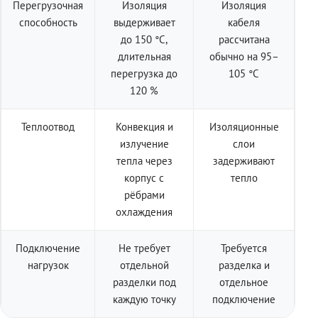
Перегрузочная
Изоляция
Изоляция
способность
выдерживает
кабеля
до 150 °C,
рассчитана
длительная
обычно на 95–
перегрузка до
105 °C
120 %
Теплоотвод
Конвекция и
Изоляционные
излучение
слои
тепла через
задерживают
корпус с
тепло
рёбрами
охлаждения
Подключение
Не требует
Требуется
нагрузок
отдельной
разделка и
разделки под
отдельное
каждую точку
подключение