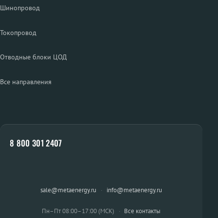
Шинопровод
Токопровод
Отводные блоки ЦОД
Все направления
8 800 301 2407
sale@metaenergy.ru
·
info@metaenergy.ru
Пн–Пт 08:00–17:00 (МСК)
·
Все контакты