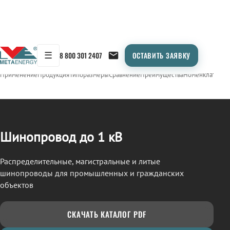
☰
8 800 301 2407
ОСТАВИТЬ ЗАЯВКУ
/
ШИНОПРОВОД
← Продукция
Применение
Продукция
Типоразмеры
Сравнение
Преимущества
Номенклатура
О
Шинопровод до 1 кВ
Распределительные, магистральные и литые
шинопроводы для промышленных и гражданских
объектов
СКАЧАТЬ КАТАЛОГ PDF