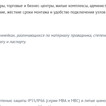
ры, торговые и бизнес-центры, жилые комплексы, админис
ение, жёсткие сроки монтажа и удобство подключения узло
нейках, различающихся по материалу проводника, степен
гу и паспорту.
епенью защиты IP55/IP66 (серии МВА и МВС) и литые шин