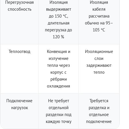
Перегрузочная
Изоляция
Изоляция
способность
выдерживает
кабеля
до 150 °C,
рассчитана
длительная
обычно на 95–
перегрузка до
105 °C
120 %
Теплоотвод
Конвекция и
Изоляционные
излучение
слои
тепла через
задерживают
корпус с
тепло
рёбрами
охлаждения
Подключение
Не требует
Требуется
нагрузок
отдельной
разделка и
разделки под
отдельное
каждую точку
подключение