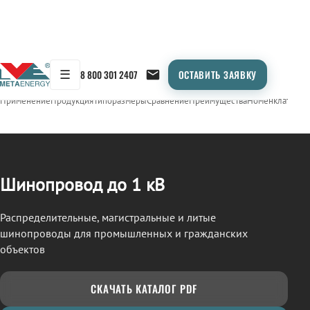
☰
8 800 301 2407
ОСТАВИТЬ ЗАЯВКУ
/
ШИНОПРОВОД
← Продукция
Применение
Продукция
Типоразмеры
Сравнение
Преимущества
Номенклатура
О
Шинопровод до 1 кВ
Распределительные, магистральные и литые
шинопроводы для промышленных и гражданских
объектов
СКАЧАТЬ КАТАЛОГ PDF