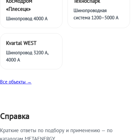
Космодром
Техноспарк
«Плесецк»
Шинопроводная
система 1200–5000 А
Шинопровод 4000 А
Kvartal WEST
Шинопровод 3200 А,
4000 А
Все объекты →
Справка
Краткие ответы по подбору и применению — по
каталогам METAENERGY.