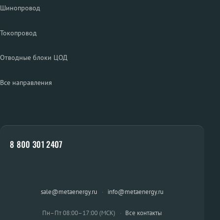
Шинопровод
Токопровод
Отводные блоки ЦОД
Все направления
8 800 301 2407
sale@metaenergy.ru
·
info@metaenergy.ru
Пн–Пт 08:00–17:00 (МСК)
·
Все контакты