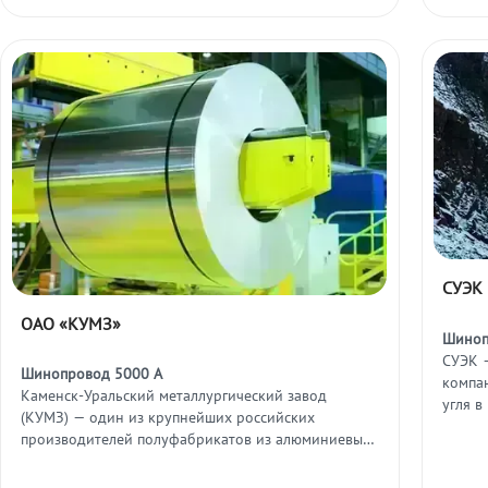
СУЭК
ОАО «КУМЗ»
Шиноп
СУЭК 
Шинопровод 5000 А
компа
Каменск-Уральский металлургический завод
угля в
(КУМЗ) — один из крупнейших российских
распо
производителей полуфабрикатов из алюминиевых
сплавов, поставляющий продукцию для
авиационной, космической и оборонной