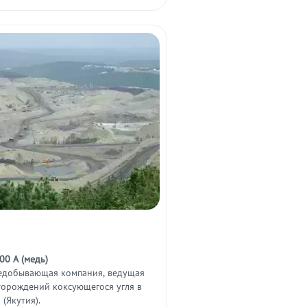
0 А (медь)
едобывающая компания, ведущая
торождений коксующегося угля в
 (Якутия).