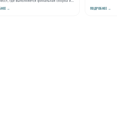
есс», где выполняется финальная сборка и
ания ракетно-космической техники перед
БНЕЕ →
ПОДРОБНЕЕ →
ом.