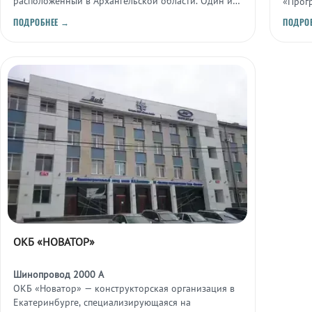
расположенный в Архангельской области. Один из
«Прогр
старейших действующих космодромов страны,
испыт
ПОДРОБНЕЕ →
ПОДРО
обеспечивающий пусковые программы военного и
запуск
гражданского назначения.
ОКБ «НОВАТОР»
Шинопровод 2000 А
ОКБ «Новатор» — конструкторская организация в
Екатеринбурге, специализирующаяся на