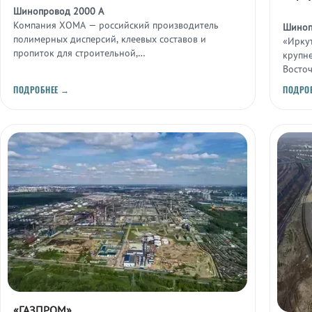
Шинопровод 2000 А
Компания ХОМА — российский производитель
Шиноп
полимерных дисперсий, клеевых составов и
«Ирку
пропиток для строительной,
крупн
деревообрабатывающей и текстильной
Восто
промышленности, расположенный в Дзержинске.
Яракт
ПОДРОБНЕЕ →
ПОДРО
место
«ГАЗПРОМ»