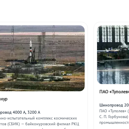
ПАО «Туполев
онур
Шинопровод 20
ПАО «Туполев» 
ровод 4000 А, 3200 А
С. П. Горбунова
чно-испытательный комплекс космических
промышленности
атов (СБИК) — байконуровский филиал РКЦ
гражданскую ав