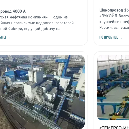
Шинопровод 16
ровод 4000 А
«ЛУКОЙЛ-Волго
тская нефтяная компания» — один из
крупнейших неф
ейших независимых недропользователей
России, выпуск
чной Сибири, ведущий добычу на
нефтепродуктов
инском нефтегазоконденсатном
БНЕЕ →
ПОДРОБНЕЕ →
рождении.
«ТЕМЕРСО-И