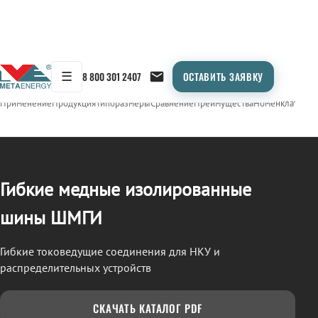
☰
8 800 301 2407
ОСТАВИТЬ ЗАЯВКУ
/
ШМГИ
← Продукция
Применение
Продукция
Типоразмеры
Сравнение
Преимущества
Номенклатура
О
Гибкие медные изолированные
шины ШМГИ
Гибкие токоведущие соединения для НКУ и
распределительных устройств
СКАЧАТЬ КАТАЛОГ PDF