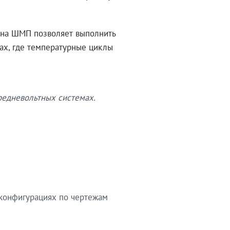
ина ШМП позволяет выполнить
х, где температурные циклы
редневольтных системах.
 конфигурациях по чертежам