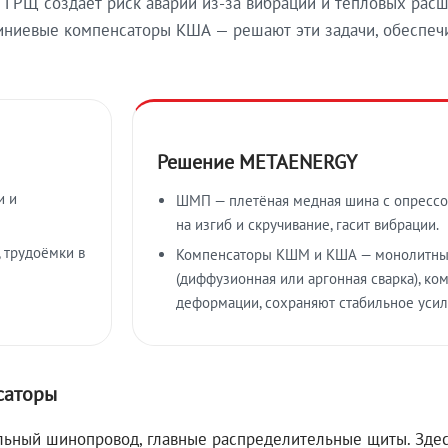
ГРЩ создаёт риск аварий из-за вибраций и тепловых расш
иевые компенсаторы КША — решают эти задачи, обеспечи
Решение METAENERGY
и и
ШМП — плетёная медная шина с опрессо
на изгиб и скручивание, гасит вибрации.
 трудоёмки в
Компенсаторы КШМ и КША — монолитны
(диффузионная или аргонная сварка), к
деформации, сохраняют стабильное усил
саторы
ьный шинопровод, главные распределительные щиты. Здес