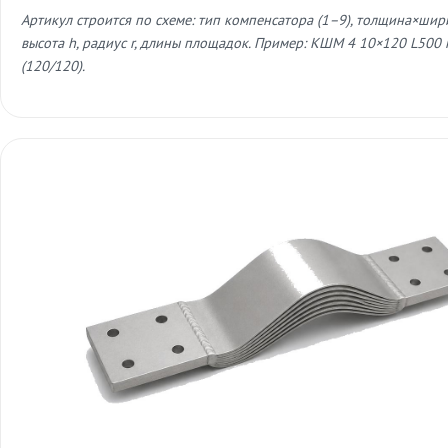
Артикул строится по схеме: тип компенсатора (1–9), толщина×шири
высота h, радиус r, длины площадок. Пример: КШМ 4 10×120 L500 
(120/120).