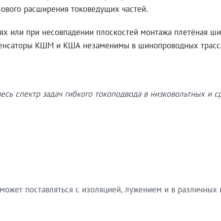
ового расширения токоведущих частей.
иях или при несовпадении плоскостей монтажа плетёная ш
енсаторы КШМ и КША незаменимы в шинопроводных трасса
сь спектр задач гибкого токоподвода в низковольтных и с
 может поставляться с изоляцией, лужением и в различных