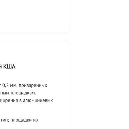
й КША
 0,2 мм, приваренных
тным площадкам.
сширения в алюминиевых
стин; площадки из