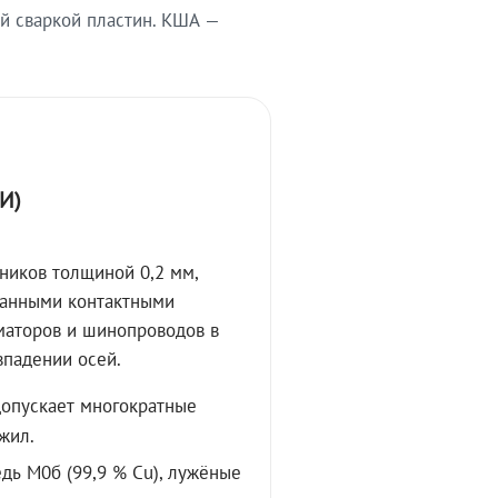
й сваркой пластин. КША —
И)
ников толщиной 0,2 мм,
ванными контактными
маторов и шинопроводов в
впадении осей.
допускает многократные
жил.
дь М0б (99,9 % Cu), лужёные