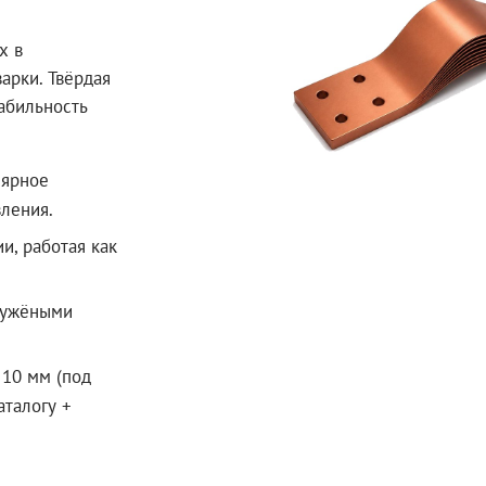
х в
арки. Твёрдая
абильность
лярное
ления.
, работая как
 лужёными
 10 мм (под
аталогу +