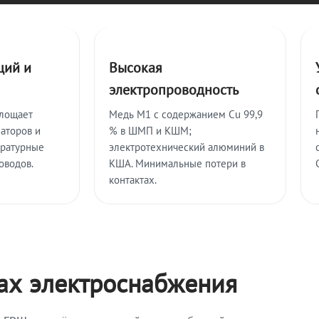
ций и
Высокая
электропроводность
глощает
Медь М1 с содержанием Cu 99,9
аторов и
% в ШМП и КШМ;
ературные
электротехнический алюминий в
оводов.
КША. Минимальные потери в
контактах.
мах электроснабжения