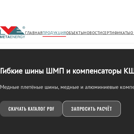
ГЛАВНАЯ
ПРОДУКЦИЯ
ОБЪЕКТЫ
НОВОСТИ
СЕРТИФИКАТЫ
О
/
ШМП, КШМ, КША
← Продукция
Гибкие шины ШМП и компенсаторы К
Медные плетёные шины, медные и алюминиевые комп
СКАЧАТЬ КАТАЛОГ PDF
ЗАПРОСИТЬ РАСЧЁТ