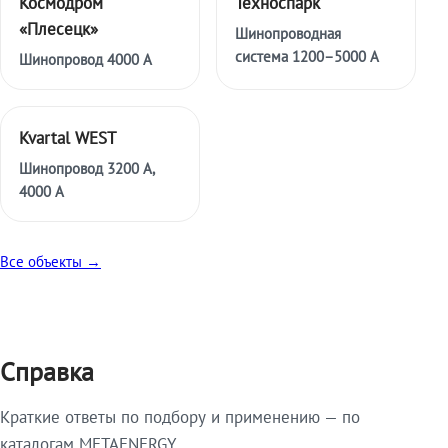
Космодром
Техноспарк
«Плесецк»
Шинопроводная
система 1200–5000 А
Шинопровод 4000 А
Kvartal WEST
Шинопровод 3200 А,
4000 А
Все объекты →
Справка
Краткие ответы по подбору и применению — по
каталогам METAENERGY.