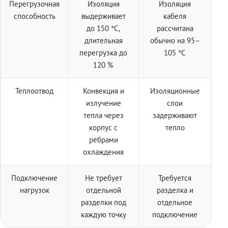
Перегрузочная
Изоляция
Изоляция
способность
выдерживает
кабеля
до 150 °C,
рассчитана
длительная
обычно на 95–
перегрузка до
105 °C
120 %
Теплоотвод
Конвекция и
Изоляционные
излучение
слои
тепла через
задерживают
корпус с
тепло
рёбрами
охлаждения
Подключение
Не требует
Требуется
нагрузок
отдельной
разделка и
разделки под
отдельное
каждую точку
подключение