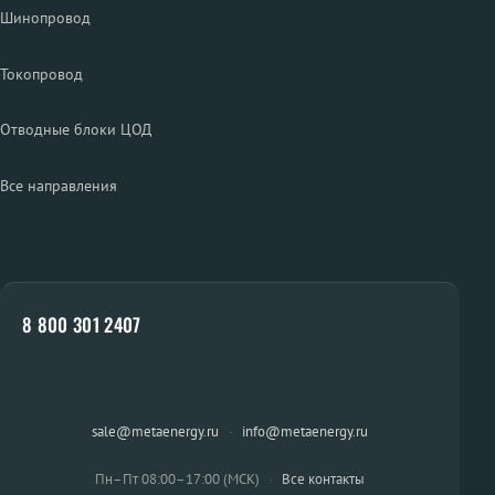
Шинопровод
Токопровод
Отводные блоки ЦОД
Все направления
8 800 301 2407
sale@metaenergy.ru
·
info@metaenergy.ru
Пн–Пт 08:00–17:00 (МСК)
·
Все контакты