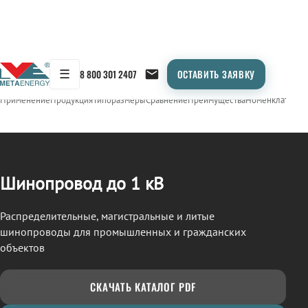
☰
8 800 301 2407
ОСТАВИТЬ ЗАЯВКУ
/
ШИНОПРОВОД
← Продукция
Применение
Продукция
Типоразмеры
Сравнение
Преимущества
Номенклатура
О
Шинопровод до 1 кВ
Распределительные, магистральные и литые
шинопроводы для промышленных и гражданских
объектов
СКАЧАТЬ КАТАЛОГ PDF