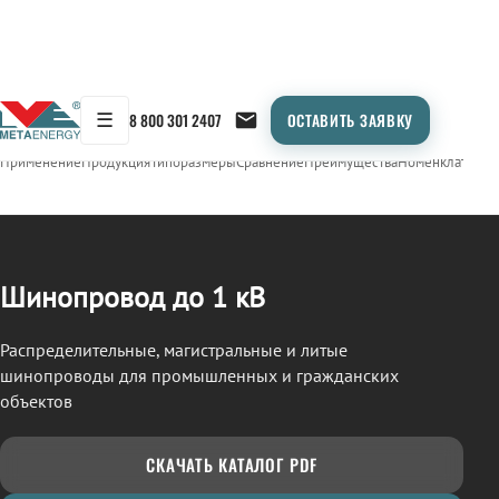
☰
8 800 301 2407
ОСТАВИТЬ ЗАЯВКУ
/
ШИНОПРОВОД
← Продукция
Применение
Продукция
Типоразмеры
Сравнение
Преимущества
Номенклатура
О
Шинопровод до 1 кВ
Распределительные, магистральные и литые
шинопроводы для промышленных и гражданских
объектов
СКАЧАТЬ КАТАЛОГ PDF