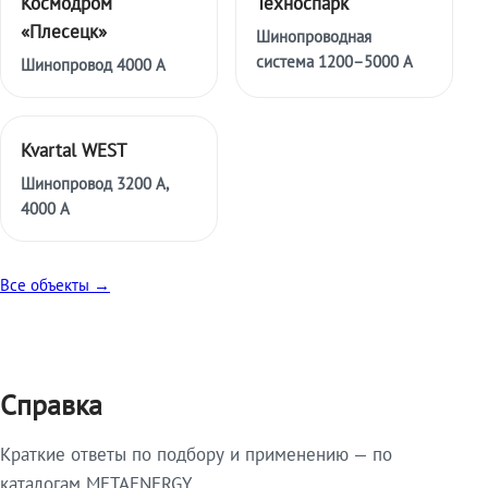
Космодром
Техноспарк
«Плесецк»
Шинопроводная
система 1200–5000 А
Шинопровод 4000 А
Kvartal WEST
Шинопровод 3200 А,
4000 А
Все объекты →
Справка
Краткие ответы по подбору и применению — по
каталогам METAENERGY.