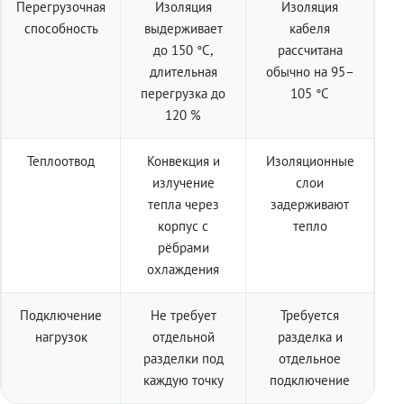
Перегрузочная
Изоляция
Изоляция
способность
выдерживает
кабеля
до 150 °C,
рассчитана
длительная
обычно на 95–
перегрузка до
105 °C
120 %
Теплоотвод
Конвекция и
Изоляционные
излучение
слои
тепла через
задерживают
корпус с
тепло
рёбрами
охлаждения
Подключение
Не требует
Требуется
нагрузок
отдельной
разделка и
разделки под
отдельное
каждую точку
подключение