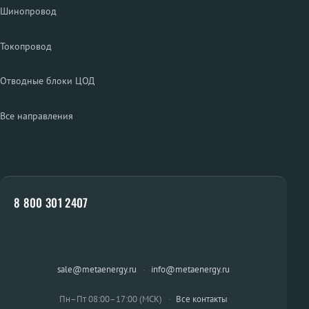
Шинопровод
Токопровод
Отводные блоки ЦОД
Все направления
8 800 301 2407
sale@metaenergy.ru
·
info@metaenergy.ru
Пн–Пт 08:00–17:00 (МСК)
·
Все контакты