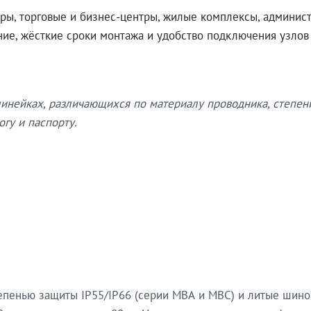
ры, торговые и бизнес-центры, жилые комплексы, админис
ение, жёсткие сроки монтажа и удобство подключения узло
нейках, различающихся по материалу проводника, степен
гу и паспорту.
епенью защиты IP55/IP66 (серии МВА и МВС) и литые шин