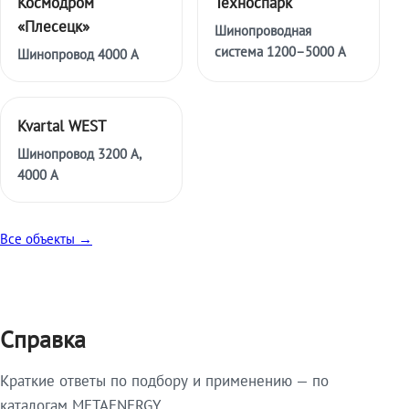
Космодром
Техноспарк
«Плесецк»
Шинопроводная
система 1200–5000 А
Шинопровод 4000 А
Kvartal WEST
Шинопровод 3200 А,
4000 А
Все объекты →
Справка
Краткие ответы по подбору и применению — по
каталогам METAENERGY.