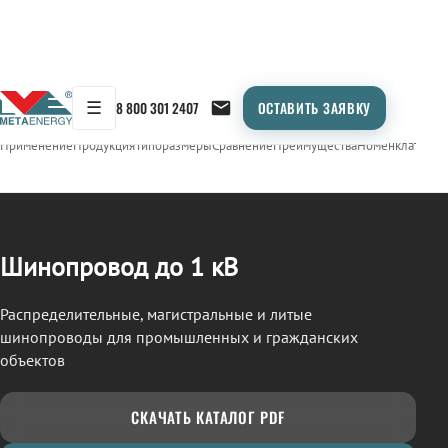
☰
8 800 301 2407
ОСТАВИТЬ ЗАЯВКУ
/
ШИНОПРОВОД
← Продукция
Применение
Продукция
Типоразмеры
Сравнение
Преимущества
Номенклатура
О
Шинопровод до 1 кВ
Распределительные, магистральные и литые
шинопроводы для промышленных и гражданских
объектов
СКАЧАТЬ КАТАЛОГ PDF