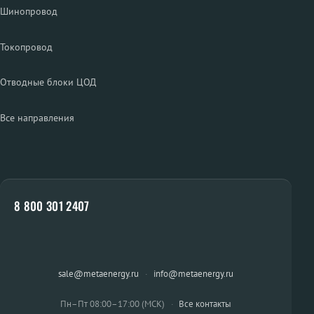
Шинопровод
Токопровод
Отводные блоки ЦОД
Все направления
8 800 301 2407
sale@metaenergy.ru
·
info@metaenergy.ru
Пн–Пт 08:00–17:00 (МСК)
·
Все контакты