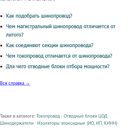
Как подобрать шинопровод?
Чем магистральный шинопровод отличается от
литого?
Как соединяют секции шинопровода?
Чем токопровод отличается от шинопровода?
Для чего отводные блоки отбора мощности?
Вся справка →
Также в каталоге:
Токопровод
·
Отводные блоки ЦОД
·
Смежные продукты
Шинодержатели
·
Изоляторы эпоксидные (ИО, ИП, КИНН)