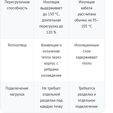
Перегрузочная
Изоляция
Изоляция
способность
выдерживает
кабеля
до 150 °C,
рассчитана
длительная
обычно на 95–
перегрузка до
105 °C
120 %
Теплоотвод
Конвекция и
Изоляционные
излучение
слои
тепла через
задерживают
корпус с
тепло
рёбрами
охлаждения
Подключение
Не требует
Требуется
нагрузок
отдельной
разделка и
разделки под
отдельное
каждую точку
подключение