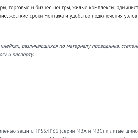
ры, торговые и бизнес-центры, жилые комплексы, админис
ение, жёсткие сроки монтажа и удобство подключения узло
нейках, различающихся по материалу проводника, степен
гу и паспорту.
епенью защиты IP55/IP66 (серии МВА и МВС) и литые шин