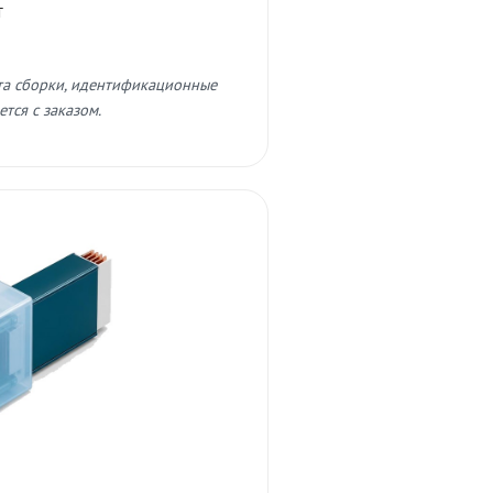
т
та сборки, идентификационные
тся с заказом.