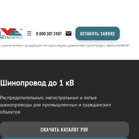
☰
8 800 301 2407
ОСТАВИТЬ ЗАЯВКУ
/
ШИНОПРОВОД
← Продукция
Применение
Продукция
Типоразмеры
Сравнение
Преимущества
Номенклатура
О
Шинопровод до 1 кВ
Распределительные, магистральные и литые
шинопроводы для промышленных и гражданских
объектов
СКАЧАТЬ КАТАЛОГ PDF