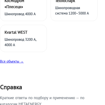
Космодром
Техноспарк
«Плесецк»
Шинопроводная
система 1200–5000 А
Шинопровод 4000 А
Kvartal WEST
Шинопровод 3200 А,
4000 А
Все объекты →
Справка
Краткие ответы по подбору и применению — по
каталогам METAENERGY.