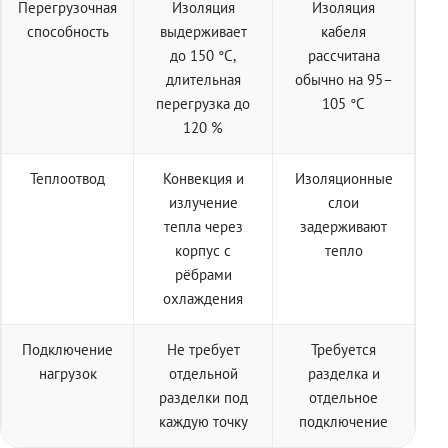
Перегрузочная
Изоляция
Изоляция
способность
выдерживает
кабеля
до 150 °C,
рассчитана
длительная
обычно на 95–
перегрузка до
105 °C
120 %
Теплоотвод
Конвекция и
Изоляционные
излучение
слои
тепла через
задерживают
корпус с
тепло
рёбрами
охлаждения
Подключение
Не требует
Требуется
нагрузок
отдельной
разделка и
разделки под
отдельное
каждую точку
подключение