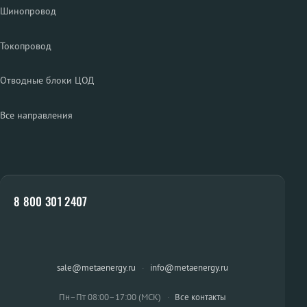
Шинопровод
Токопровод
Отводные блоки ЦОД
Все направления
8 800 301 2407
sale@metaenergy.ru
·
info@metaenergy.ru
Пн–Пт 08:00–17:00 (МСК)
·
Все контакты