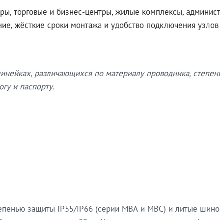
ры, торговые и бизнес-центры, жилые комплексы, админис
ение, жёсткие сроки монтажа и удобство подключения узло
нейках, различающихся по материалу проводника, степен
гу и паспорту.
епенью защиты IP55/IP66 (серии МВА и МВС) и литые шин