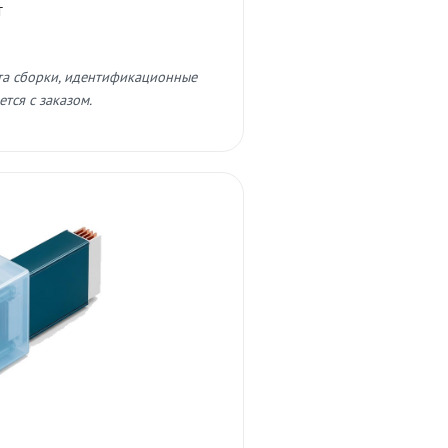
т
та сборки, идентификационные
тся с заказом.