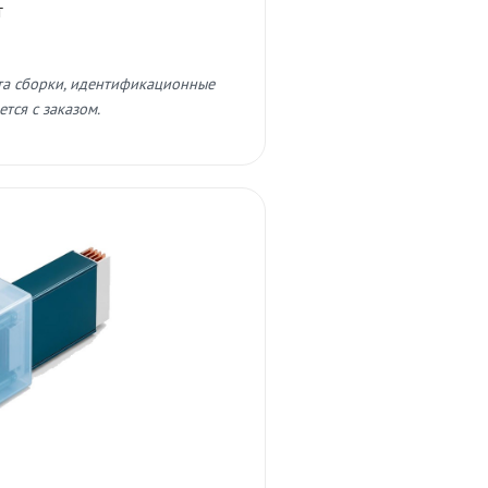
т
та сборки, идентификационные
тся с заказом.