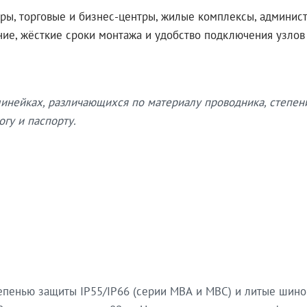
ры, торговые и бизнес-центры, жилые комплексы, админис
ение, жёсткие сроки монтажа и удобство подключения узло
нейках, различающихся по материалу проводника, степен
гу и паспорту.
епенью защиты IP55/IP66 (серии МВА и МВС) и литые шин