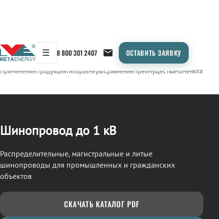
☰
8 800 301 2407
ОСТАВИТЬ ЗАЯВКУ
/
ШИНОПРОВОД
← Продукция
Применение
Продукция
Типоразмеры
Сравнение
Преимущества
Номенклатура
О
Шинопровод до 1 кВ
Распределительные, магистральные и литые
шинопроводы для промышленных и гражданских
объектов
СКАЧАТЬ КАТАЛОГ PDF