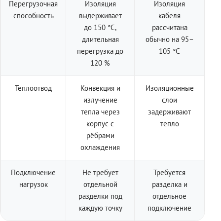
Перегрузочная
Изоляция
Изоляция
способность
выдерживает
кабеля
до 150 °C,
рассчитана
длительная
обычно на 95–
перегрузка до
105 °C
120 %
Теплоотвод
Конвекция и
Изоляционные
излучение
слои
тепла через
задерживают
корпус с
тепло
рёбрами
охлаждения
Подключение
Не требует
Требуется
нагрузок
отдельной
разделка и
разделки под
отдельное
каждую точку
подключение