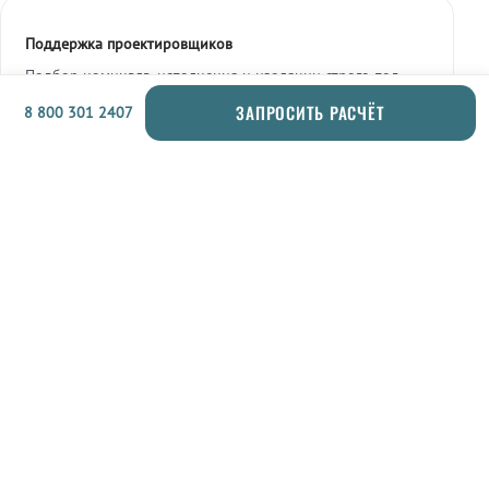
Поддержка проектировщиков
Подбор номинала, исполнения и изоляции строго под
проект, по каталогу и КП.
ЗАПРОСИТЬ РАСЧЁТ
8 800 301 2407
Дополнительно для проектировщика
Спецификации и КП под проект
Артикулы серий 88xx и 89xx, точный подбор
конфигурации трассы, согласование комплекта.
Паспорт и протоколы испытаний
Перегрузка до 120 %, срок службы изоляции ≥25 лет,