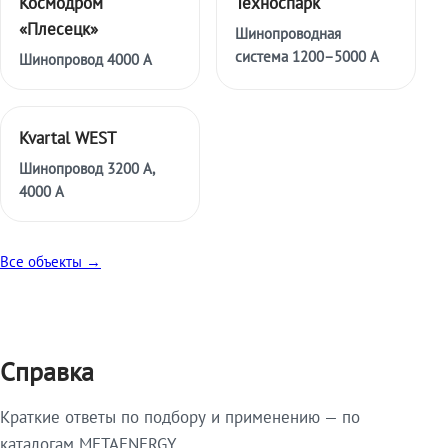
Космодром
Техноспарк
«Плесецк»
Шинопроводная
система 1200–5000 А
Шинопровод 4000 А
Kvartal WEST
Шинопровод 3200 А,
4000 А
Все объекты →
Справка
Краткие ответы по подбору и применению — по
каталогам METAENERGY.