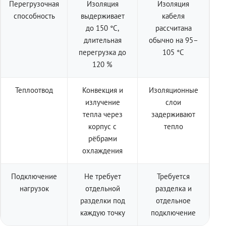
Перегрузочная
Изоляция
Изоляция
способность
выдерживает
кабеля
до 150 °C,
рассчитана
длительная
обычно на 95–
перегрузка до
105 °C
120 %
Теплоотвод
Конвекция и
Изоляционные
излучение
слои
тепла через
задерживают
корпус с
тепло
рёбрами
охлаждения
Подключение
Не требует
Требуется
нагрузок
отдельной
разделка и
разделки под
отдельное
каждую точку
подключение