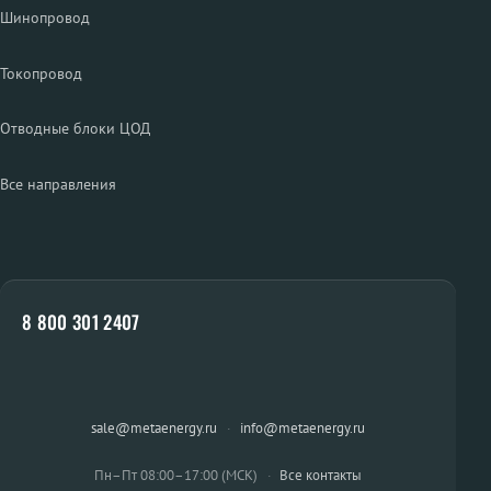
Шинопровод
Токопровод
Отводные блоки ЦОД
Все направления
8 800 301 2407
sale@metaenergy.ru
·
info@metaenergy.ru
Пн–Пт 08:00–17:00 (МСК)
·
Все контакты