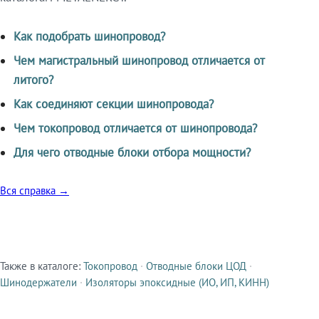
Как подобрать шинопровод?
Чем магистральный шинопровод отличается от
литого?
Как соединяют секции шинопровода?
Чем токопровод отличается от шинопровода?
Для чего отводные блоки отбора мощности?
Вся справка →
Также в каталоге:
Токопровод
·
Отводные блоки ЦОД
·
Смежные продукты
Шинодержатели
·
Изоляторы эпоксидные (ИО, ИП, КИНН)