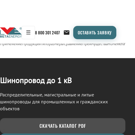
☰
8 800 301 2407
ОСТАВИТЬ ЗАЯВКУ
/
ШИНОПРОВОД
← Продукция
Применение
Продукция
Типоразмеры
Сравнение
Преимущества
Номенклатура
О
Шинопровод до 1 кВ
Распределительные, магистральные и литые
шинопроводы для промышленных и гражданских
объектов
СКАЧАТЬ КАТАЛОГ PDF