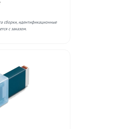
т
та сборки, идентификационные
тся с заказом.