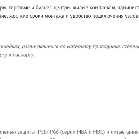
ры, торговые и бизнес-центры, жилые комплексы, админис
ение, жёсткие сроки монтажа и удобство подключения узло
нейках, различающихся по материалу проводника, степен
гу и паспорту.
епенью защиты IP55/IP66 (серии МВА и МВС) и литые шин