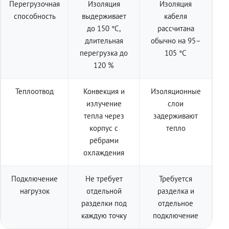
Перегрузочная
Изоляция
Изоляция
способность
выдерживает
кабеля
до 150 °C,
рассчитана
длительная
обычно на 95–
перегрузка до
105 °C
120 %
Теплоотвод
Конвекция и
Изоляционные
излучение
слои
тепла через
задерживают
корпус с
тепло
рёбрами
охлаждения
Подключение
Не требует
Требуется
нагрузок
отдельной
разделка и
разделки под
отдельное
каждую точку
подключение