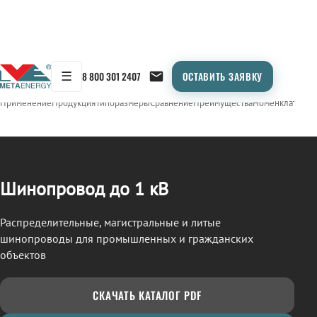
☰
8 800 301 2407
ОСТАВИТЬ ЗАЯВКУ
/
ШИНОПРОВОД
← Продукция
Применение
Продукция
Типоразмеры
Сравнение
Преимущества
Номенклатура
О
Шинопровод до 1 кВ
Распределительные, магистральные и литые
шинопроводы для промышленных и гражданских
объектов
СКАЧАТЬ КАТАЛОГ PDF