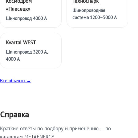
Космодром
Техноспарк
«Плесецк»
Шинопроводная
система 1200–5000 А
Шинопровод 4000 А
Kvartal WEST
Шинопровод 3200 А,
4000 А
Все объекты →
Справка
Краткие ответы по подбору и применению — по
каталогам METAENERGY.