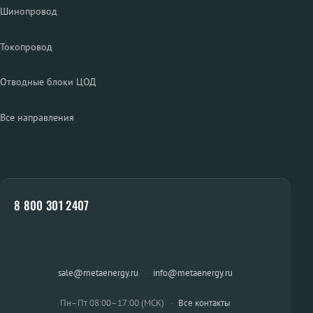
Шинопровод
Токопровод
Отводные блоки ЦОД
Все направления
8 800 301 2407
sale@metaenergy.ru
·
info@metaenergy.ru
Пн–Пт 08:00–17:00 (МСК)
·
Все контакты