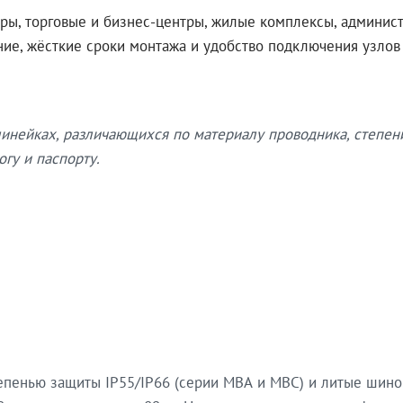
ры, торговые и бизнес-центры, жилые комплексы, админис
ение, жёсткие сроки монтажа и удобство подключения узло
нейках, различающихся по материалу проводника, степен
гу и паспорту.
епенью защиты IP55/IP66 (серии МВА и МВС) и литые шин