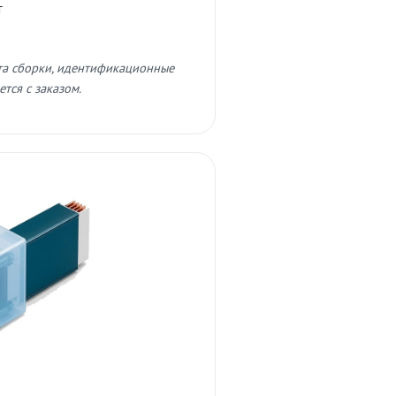
т
та сборки, идентификационные
тся с заказом.