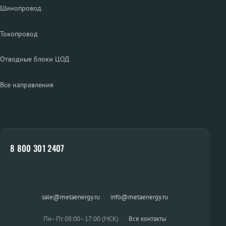
Шинопровод
Токопровод
Отводные блоки ЦОД
Все направления
8 800 301 2407
sale@metaenergy.ru
·
info@metaenergy.ru
Пн–Пт 08:00–17:00 (МСК)
·
Все контакты