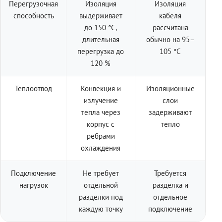
Перегрузочная
Изоляция
Изоляция
способность
выдерживает
кабеля
до 150 °C,
рассчитана
длительная
обычно на 95–
перегрузка до
105 °C
120 %
Теплоотвод
Конвекция и
Изоляционные
излучение
слои
тепла через
задерживают
корпус с
тепло
рёбрами
охлаждения
Подключение
Не требует
Требуется
нагрузок
отдельной
разделка и
разделки под
отдельное
каждую точку
подключение