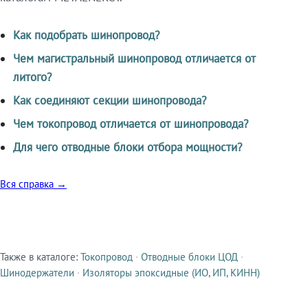
Как подобрать шинопровод?
Чем магистральный шинопровод отличается от
литого?
Как соединяют секции шинопровода?
Чем токопровод отличается от шинопровода?
Для чего отводные блоки отбора мощности?
Вся справка →
Также в каталоге:
Токопровод
·
Отводные блоки ЦОД
·
Смежные продукты
Шинодержатели
·
Изоляторы эпоксидные (ИО, ИП, КИНН)