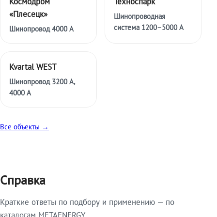
Космодром
Техноспарк
«Плесецк»
Шинопроводная
система 1200–5000 А
Шинопровод 4000 А
Kvartal WEST
Шинопровод 3200 А,
4000 А
Все объекты →
Справка
Краткие ответы по подбору и применению — по
каталогам METAENERGY.