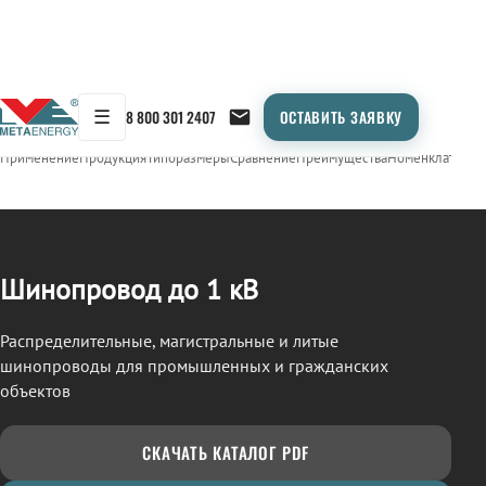
☰
8 800 301 2407
ОСТАВИТЬ ЗАЯВКУ
/
ШИНОПРОВОД
← Продукция
Применение
Продукция
Типоразмеры
Сравнение
Преимущества
Номенклатура
О
Шинопровод до 1 кВ
Распределительные, магистральные и литые
шинопроводы для промышленных и гражданских
объектов
СКАЧАТЬ КАТАЛОГ PDF