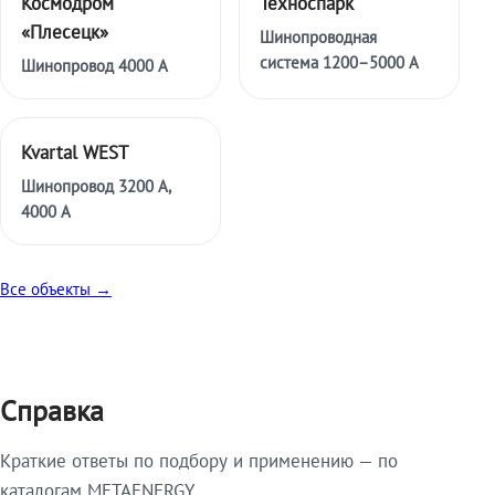
Космодром
Техноспарк
«Плесецк»
Шинопроводная
система 1200–5000 А
Шинопровод 4000 А
Kvartal WEST
Шинопровод 3200 А,
4000 А
Все объекты →
Справка
Краткие ответы по подбору и применению — по
каталогам METAENERGY.