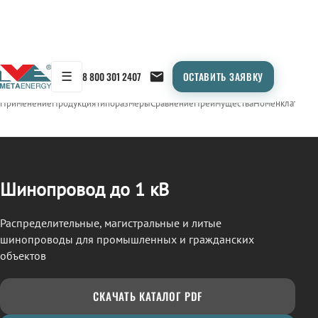
☰
8 800 301 2407
ОСТАВИТЬ ЗАЯВКУ
/
ШИНОПРОВОД
← Продукция
Применение
Продукция
Типоразмеры
Сравнение
Преимущества
Номенклатура
О
Шинопровод до 1 кВ
Распределительные, магистральные и литые
шинопроводы для промышленных и гражданских
объектов
СКАЧАТЬ КАТАЛОГ PDF