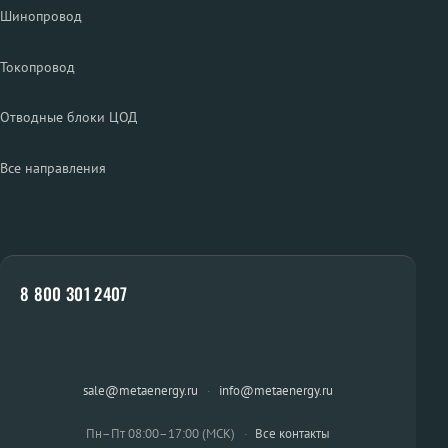
Шинопровод
Токопровод
Отводные блоки ЦОД
Все направления
8 800 301 2407
sale@metaenergy.ru
·
info@metaenergy.ru
Пн–Пт 08:00–17:00 (МСК)
·
Все контакты