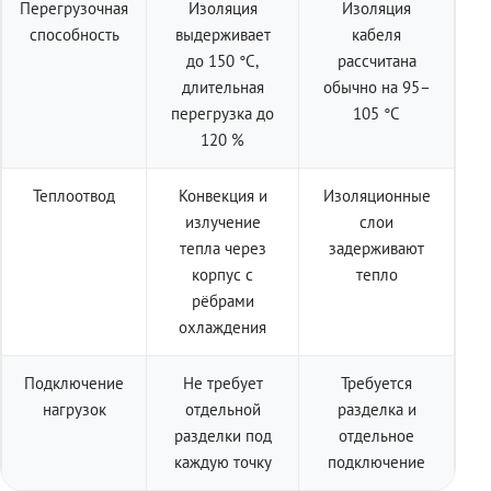
Перегрузочная
Изоляция
Изоляция
способность
выдерживает
кабеля
до 150 °C,
рассчитана
длительная
обычно на 95–
перегрузка до
105 °C
120 %
Теплоотвод
Конвекция и
Изоляционные
излучение
слои
тепла через
задерживают
корпус с
тепло
рёбрами
охлаждения
Подключение
Не требует
Требуется
нагрузок
отдельной
разделка и
разделки под
отдельное
каждую точку
подключение