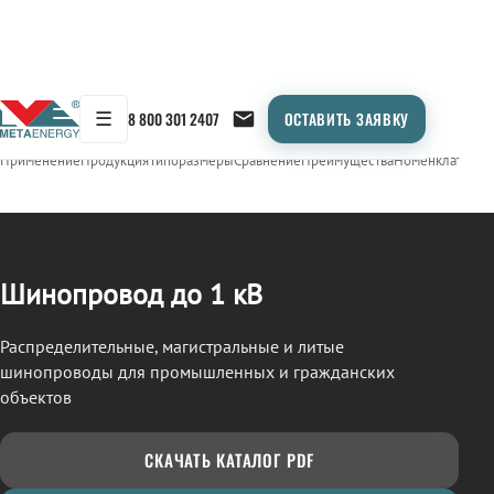
☰
8 800 301 2407
ОСТАВИТЬ ЗАЯВКУ
/
ШИНОПРОВОД
← Продукция
Применение
Продукция
Типоразмеры
Сравнение
Преимущества
Номенклатура
О
Шинопровод до 1 кВ
Распределительные, магистральные и литые
шинопроводы для промышленных и гражданских
объектов
СКАЧАТЬ КАТАЛОГ PDF