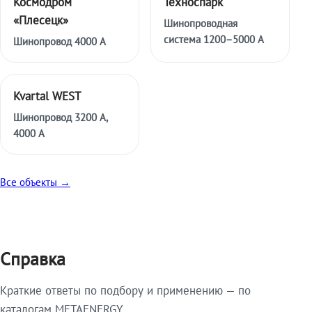
Космодром
Техноспарк
«Плесецк»
Шинопроводная
система 1200–5000 А
Шинопровод 4000 А
Kvartal WEST
Шинопровод 3200 А,
4000 А
Все объекты →
Справка
Краткие ответы по подбору и применению — по
каталогам METAENERGY.