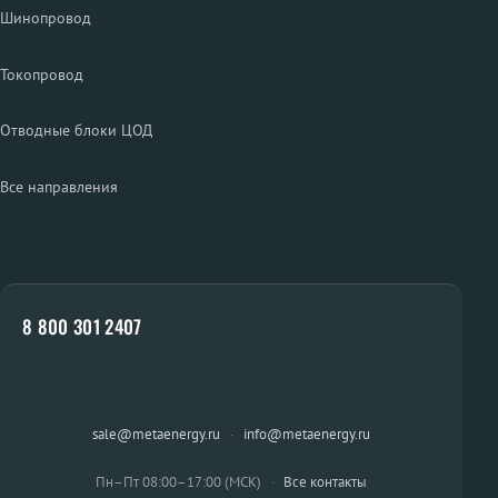
Шинопровод
Токопровод
Отводные блоки ЦОД
Все направления
8 800 301 2407
sale@metaenergy.ru
·
info@metaenergy.ru
Пн–Пт 08:00–17:00 (МСК)
·
Все контакты