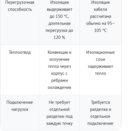
Перегрузочная
Изоляция
Изоляция
способность
выдерживает
кабеля
до 150 °C,
рассчитана
длительная
обычно на 95–
перегрузка до
105 °C
120 %
Теплоотвод
Конвекция и
Изоляционные
излучение
слои
тепла через
задерживают
корпус с
тепло
рёбрами
охлаждения
Подключение
Не требует
Требуется
нагрузок
отдельной
разделка и
разделки под
отдельное
каждую точку
подключение