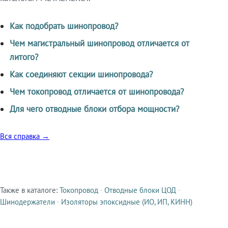
Как подобрать шинопровод?
Чем магистральный шинопровод отличается от
литого?
Как соединяют секции шинопровода?
Чем токопровод отличается от шинопровода?
Для чего отводные блоки отбора мощности?
Вся справка →
Также в каталоге:
Токопровод
·
Отводные блоки ЦОД
·
Смежные продукты
Шинодержатели
·
Изоляторы эпоксидные (ИО, ИП, КИНН)