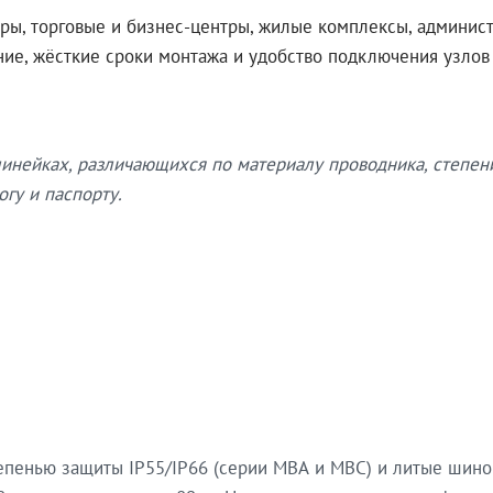
ры, торговые и бизнес-центры, жилые комплексы, админис
ение, жёсткие сроки монтажа и удобство подключения узло
нейках, различающихся по материалу проводника, степен
гу и паспорту.
епенью защиты IP55/IP66 (серии МВА и МВС) и литые шин