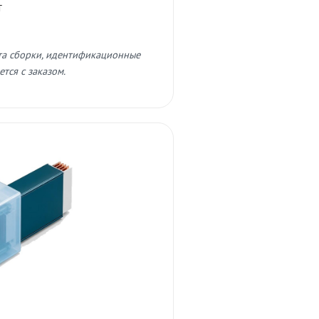
т
та сборки, идентификационные
тся с заказом.