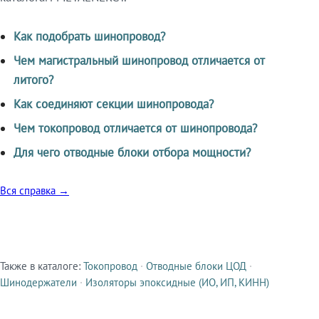
Как подобрать шинопровод?
Чем магистральный шинопровод отличается от
литого?
Как соединяют секции шинопровода?
Чем токопровод отличается от шинопровода?
Для чего отводные блоки отбора мощности?
Вся справка →
Также в каталоге:
Токопровод
·
Отводные блоки ЦОД
·
Смежные продукты
Шинодержатели
·
Изоляторы эпоксидные (ИО, ИП, КИНН)