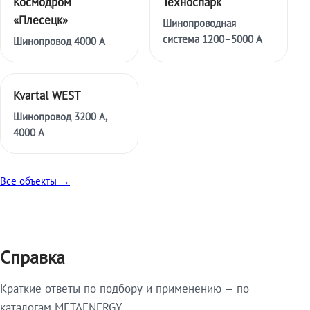
Космодром
Техноспарк
«Плесецк»
Шинопроводная
система 1200–5000 А
Шинопровод 4000 А
Kvartal WEST
Шинопровод 3200 А,
4000 А
Все объекты →
Справка
Краткие ответы по подбору и применению — по
каталогам METAENERGY.