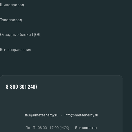
Шинопровод
Токопровод
Отводные блоки ЦОД
Все направления
8 800 301 2407
sale@metaenergy.ru
·
info@metaenergy.ru
Пн–Пт 08:00–17:00 (МСК)
·
Все контакты