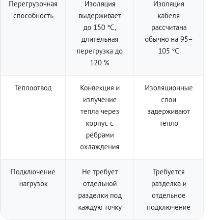
Перегрузочная
Изоляция
Изоляция
способность
выдерживает
кабеля
до 150 °C,
рассчитана
длительная
обычно на 95–
перегрузка до
105 °C
120 %
Теплоотвод
Конвекция и
Изоляционные
излучение
слои
тепла через
задерживают
корпус с
тепло
рёбрами
охлаждения
Подключение
Не требует
Требуется
нагрузок
отдельной
разделка и
разделки под
отдельное
каждую точку
подключение