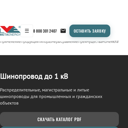
☰
8 800 301 2407
ОСТАВИТЬ ЗАЯВКУ
/
ШИНОПРОВОД
← Продукция
Применение
Продукция
Типоразмеры
Сравнение
Преимущества
Номенклатура
О
Шинопровод до 1 кВ
Распределительные, магистральные и литые
шинопроводы для промышленных и гражданских
объектов
СКАЧАТЬ КАТАЛОГ PDF