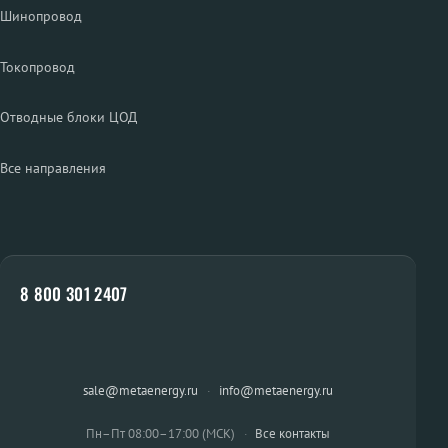
Шинопровод
Токопровод
Отводные блоки ЦОД
Все направления
8 800 301 2407
sale@metaenergy.ru
·
info@metaenergy.ru
Пн–Пт 08:00–17:00 (МСК)
·
Все контакты