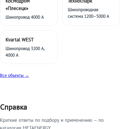
Космодром
Техноспарк
«Плесецк»
Шинопроводная
система 1200–5000 А
Шинопровод 4000 А
Kvartal WEST
Шинопровод 3200 А,
4000 А
Все объекты →
Справка
Краткие ответы по подбору и применению — по
каталогам METAENERGY.