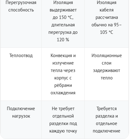
Перегрузочная
Изоляция
Изоляция
способность
выдерживает
кабеля
до 150 °C,
рассчитана
длительная
обычно на 95–
перегрузка до
105 °C
120 %
Теплоотвод
Конвекция и
Изоляционные
излучение
слои
тепла через
задерживают
корпус с
тепло
рёбрами
охлаждения
Подключение
Не требует
Требуется
нагрузок
отдельной
разделка и
разделки под
отдельное
каждую точку
подключение