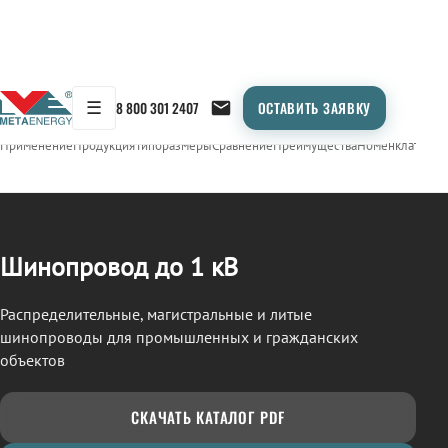
☰
8 800 301 2407
ОСТАВИТЬ ЗАЯВКУ
/
ШИНОПРОВОД
← Продукция
Применение
Продукция
Типоразмеры
Сравнение
Преимущества
Номенклатура
О
Шинопровод до 1 кВ
Распределительные, магистральные и литые
шинопроводы для промышленных и гражданских
объектов
СКАЧАТЬ КАТАЛОГ PDF