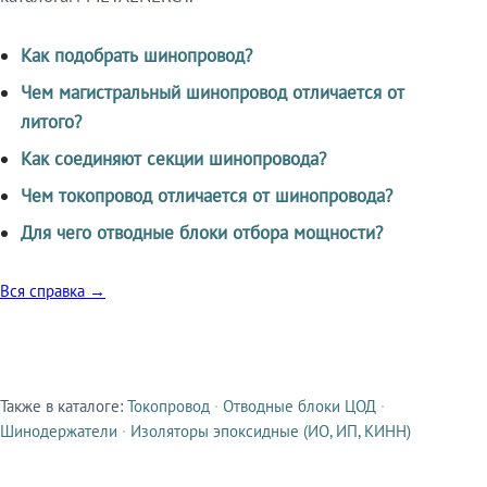
Как подобрать шинопровод?
Чем магистральный шинопровод отличается от
литого?
Как соединяют секции шинопровода?
Чем токопровод отличается от шинопровода?
Для чего отводные блоки отбора мощности?
Вся справка →
Также в каталоге:
Токопровод
·
Отводные блоки ЦОД
·
Смежные продукты
Шинодержатели
·
Изоляторы эпоксидные (ИО, ИП, КИНН)