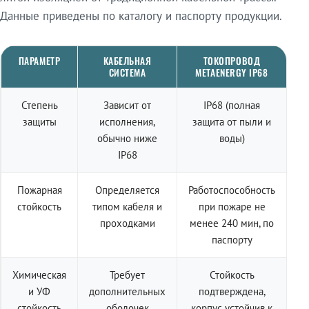
Данные приведены по каталогу и паспорту продукции.
ПАРАМЕТР
КАБЕЛЬНАЯ
ТОКОПРОВОД
СИСТЕМА
METAENERGY IP68
Степень
Зависит от
IP68 (полная
защиты
исполнения,
защита от пыли и
обычно ниже
воды)
IP68
Пожарная
Определяется
Работоспособность
стойкость
типом кабеля и
при пожаре не
проходками
менее 240 мин, по
паспорту
Химическая
Требует
Стойкость
и УФ
дополнительных
подтверждена,
стойкость
оболочек
корпус устойчив к