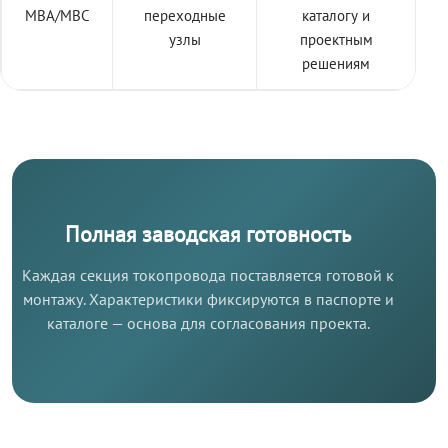
МВА/МВС
переходные
каталогу и
узлы
проектным
решениям
Полная заводская готовность
Каждая секция токопровода поставляется готовой к
монтажу. Характеристики фиксируются в паспорте и
каталоге — основа для согласования проекта.