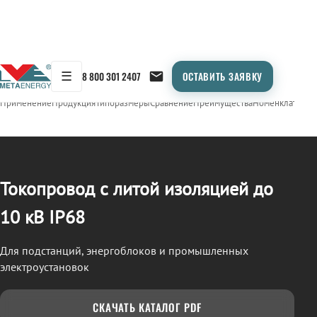
☰
8 800 301 2407
ОСТАВИТЬ ЗАЯВКУ
/
ТОКОПРОВОД
← Продукция
Применение
Продукция
Типоразмеры
Сравнение
Преимущества
Номенклатура
О
Токопровод с литой изоляцией до
10 кВ IP68
Для подстанций, энергоблоков и промышленных
электроустановок
СКАЧАТЬ КАТАЛОГ PDF