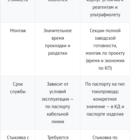
реагентам и
ультрафиолету
Монтаж
Значительное
Секции полной
время
заводской
прокладки и
готовности,
разделки
монтаж по проекту
(время и экономия
по КП)
Срок
Зависит от
По паспорту на тип
службы
условий
токопровода;
эксплуатации —
конкретное
по паспорту
значение — в КД и
кабельной
паспорте изделия
линии
Стыковка с
Требуются
Стыковка по