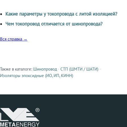
Какие параметры у токопровода с литой изоляцией?
Чем токопровод отличается от шинопровода?
Вся справка →
Также в каталоге:
Шинопровод
·
СТП (ШМТИ / ШАТИ)
·
Смежные продукты
Изоляторы эпоксидные (ИО, ИП, КИНН)