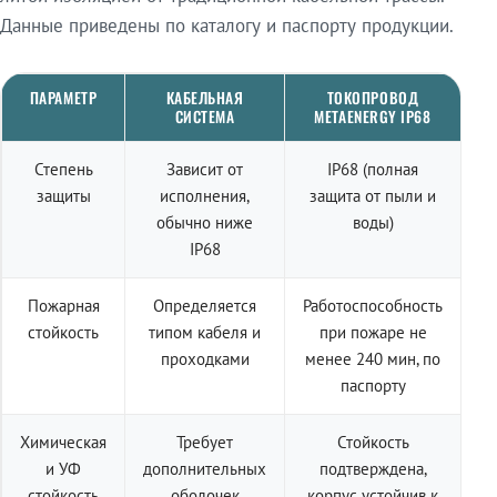
Данные приведены по каталогу и паспорту продукции.
ПАРАМЕТР
КАБЕЛЬНАЯ
ТОКОПРОВОД
СИСТЕМА
METAENERGY IP68
Степень
Зависит от
IP68 (полная
защиты
исполнения,
защита от пыли и
обычно ниже
воды)
IP68
Пожарная
Определяется
Работоспособность
стойкость
типом кабеля и
при пожаре не
проходками
менее 240 мин, по
паспорту
Химическая
Требует
Стойкость
и УФ
дополнительных
подтверждена,
стойкость
оболочек
корпус устойчив к