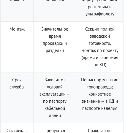
реагентам и
ультрафиолету
Монтаж
Значительное
Секции полной
время
заводской
прокладки и
готовности,
разделки
монтаж по проекту
(время и экономия
по КП)
Срок
Зависит от
По паспорту на тип
службы
условий
токопровода;
эксплуатации —
конкретное
по паспорту
значение — в КД и
кабельной
паспорте изделия
линии
Стыковка с
Требуются
Стыковка по