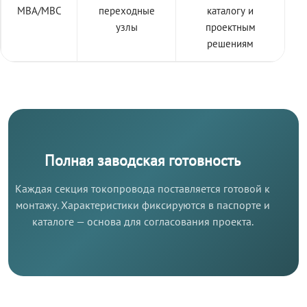
МВА/МВС
переходные
каталогу и
узлы
проектным
решениям
Полная заводская готовность
Каждая секция токопровода поставляется готовой к
монтажу. Характеристики фиксируются в паспорте и
каталоге — основа для согласования проекта.