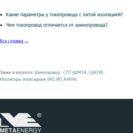
Какие параметры у токопровода с литой изоляцией?
Чем токопровод отличается от шинопровода?
Вся справка →
Также в каталоге:
Шинопровод
·
СТП (ШМТИ / ШАТИ)
·
Смежные продукты
Изоляторы эпоксидные (ИО, ИП, КИНН)