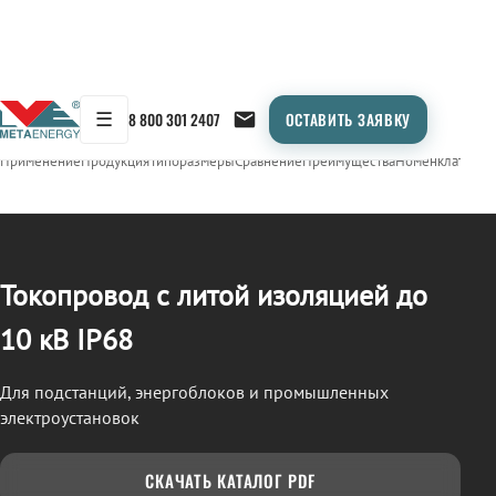
☰
8 800 301 2407
ОСТАВИТЬ ЗАЯВКУ
/
ТОКОПРОВОД
← Продукция
Применение
Продукция
Типоразмеры
Сравнение
Преимущества
Номенклатура
О
Токопровод с литой изоляцией до
10 кВ IP68
Для подстанций, энергоблоков и промышленных
электроустановок
СКАЧАТЬ КАТАЛОГ PDF