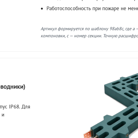
Работоспособность при пожаре не мен
Артикул формируется по шаблону 98ab8c, где a —
компоновки, c — номер секции. Точную расшифров
оводники)
пус IP68. Для
 и