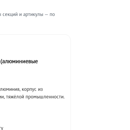
ы секций и артикулы — по
А (алюминиевые
алюминия, корпус из
ции, тяжёлой промышленности.
ту