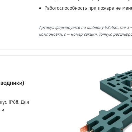
Работоспособность при пожаре не мен
Артикул формируется по шаблону 98ab8c, где a —
компоновки, c — номер секции. Точную расшифров
оводники)
пус IP68. Для
 и