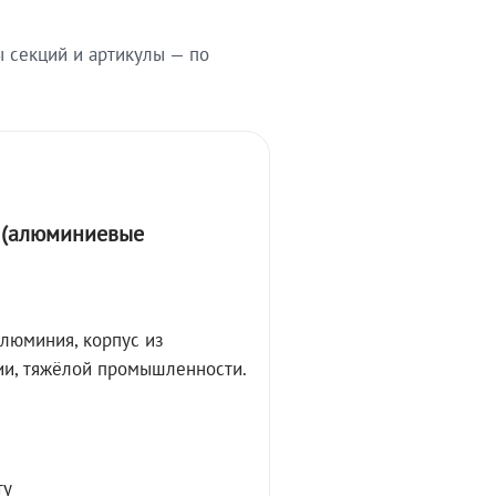
ы секций и артикулы — по
А (алюминиевые
алюминия, корпус из
ции, тяжёлой промышленности.
ту