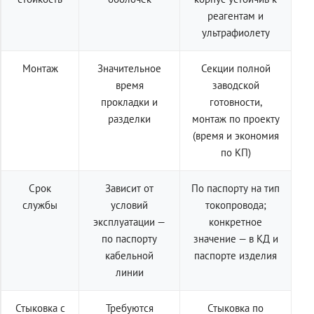
реагентам и
ультрафиолету
Монтаж
Значительное
Секции полной
время
заводской
прокладки и
готовности,
разделки
монтаж по проекту
(время и экономия
по КП)
Срок
Зависит от
По паспорту на тип
службы
условий
токопровода;
эксплуатации —
конкретное
по паспорту
значение — в КД и
кабельной
паспорте изделия
линии
Стыковка с
Требуются
Стыковка по