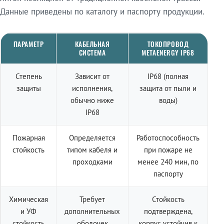
Данные приведены по каталогу и паспорту продукции.
ПАРАМЕТР
КАБЕЛЬНАЯ
ТОКОПРОВОД
СИСТЕМА
METAENERGY IP68
Степень
Зависит от
IP68 (полная
защиты
исполнения,
защита от пыли и
обычно ниже
воды)
IP68
Пожарная
Определяется
Работоспособность
стойкость
типом кабеля и
при пожаре не
проходками
менее 240 мин, по
паспорту
Химическая
Требует
Стойкость
и УФ
дополнительных
подтверждена,
стойкость
оболочек
корпус устойчив к