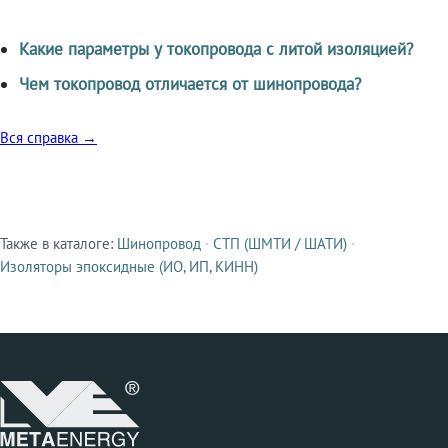
Какие параметры у токопровода с литой изоляцией?
Чем токопровод отличается от шинопровода?
Вся справка →
Также в каталоге:
Шинопровод
·
СТП (ШМТИ / ШАТИ)
·
Смежные продукты
Изоляторы эпоксидные (ИО, ИП, КИНН)