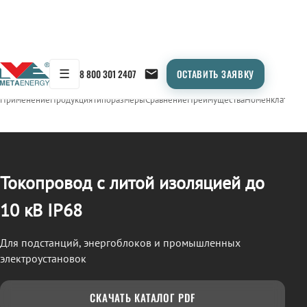
☰
8 800 301 2407
ОСТАВИТЬ ЗАЯВКУ
/
ТОКОПРОВОД
← Продукция
Применение
Продукция
Типоразмеры
Сравнение
Преимущества
Номенклатура
О
Токопровод с литой изоляцией до
10 кВ IP68
Для подстанций, энергоблоков и промышленных
электроустановок
СКАЧАТЬ КАТАЛОГ PDF