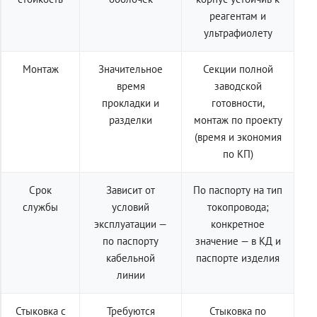
реагентам и
ультрафиолету
Монтаж
Значительное
Секции полной
время
заводской
прокладки и
готовности,
разделки
монтаж по проекту
(время и экономия
по КП)
Срок
Зависит от
По паспорту на тип
службы
условий
токопровода;
эксплуатации —
конкретное
по паспорту
значение — в КД и
кабельной
паспорте изделия
линии
Стыковка с
Требуются
Стыковка по