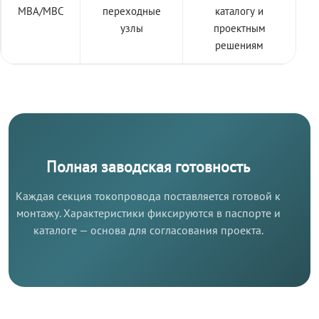
МВА/МВС
переходные
каталогу и
узлы
проектным
решениям
Полная заводская готовность
Каждая секция токопровода поставляется готовой к
монтажу. Характеристики фиксируются в паспорте и
каталоге — основа для согласования проекта.