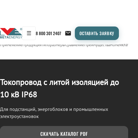
☰
8 800 301 2407
ОСТАВИТЬ ЗАЯВКУ
/
ТОКОПРОВОД
← Продукция
Применение
Продукция
Типоразмеры
Сравнение
Преимущества
Номенклатура
О
Токопровод с литой изоляцией до
10 кВ IP68
Для подстанций, энергоблоков и промышленных
электроустановок
СКАЧАТЬ КАТАЛОГ PDF