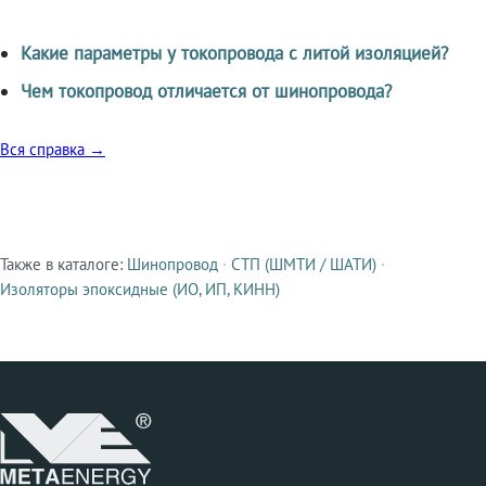
Какие параметры у токопровода с литой изоляцией?
Чем токопровод отличается от шинопровода?
Вся справка →
Также в каталоге:
Шинопровод
·
СТП (ШМТИ / ШАТИ)
·
Смежные продукты
Изоляторы эпоксидные (ИО, ИП, КИНН)