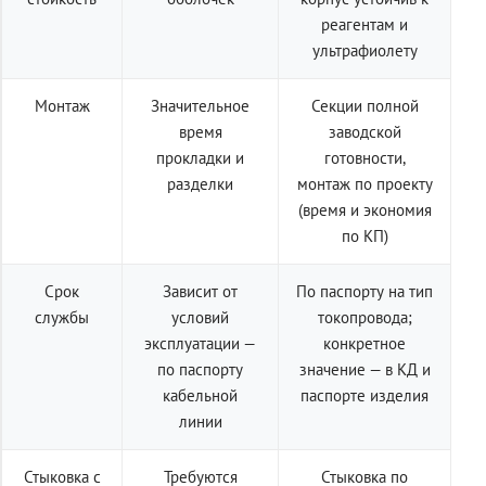
реагентам и
ультрафиолету
Монтаж
Значительное
Секции полной
время
заводской
прокладки и
готовности,
разделки
монтаж по проекту
(время и экономия
по КП)
Срок
Зависит от
По паспорту на тип
службы
условий
токопровода;
эксплуатации —
конкретное
по паспорту
значение — в КД и
кабельной
паспорте изделия
линии
Стыковка с
Требуются
Стыковка по