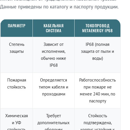
Данные приведены по каталогу и паспорту продукции.
ПАРАМЕТР
КАБЕЛЬНАЯ
ТОКОПРОВОД
СИСТЕМА
METAENERGY IP68
Степень
Зависит от
IP68 (полная
защиты
исполнения,
защита от пыли и
обычно ниже
воды)
IP68
Пожарная
Определяется
Работоспособность
стойкость
типом кабеля и
при пожаре не
проходками
менее 240 мин, по
паспорту
Химическая
Требует
Стойкость
и УФ
дополнительных
подтверждена,
стойкость
оболочек
корпус устойчив к