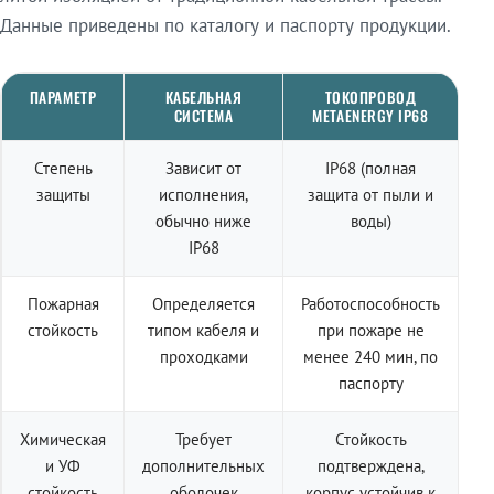
Данные приведены по каталогу и паспорту продукции.
ПАРАМЕТР
КАБЕЛЬНАЯ
ТОКОПРОВОД
СИСТЕМА
METAENERGY IP68
Степень
Зависит от
IP68 (полная
защиты
исполнения,
защита от пыли и
обычно ниже
воды)
IP68
Пожарная
Определяется
Работоспособность
стойкость
типом кабеля и
при пожаре не
проходками
менее 240 мин, по
паспорту
Химическая
Требует
Стойкость
и УФ
дополнительных
подтверждена,
стойкость
оболочек
корпус устойчив к