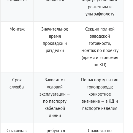
реагентам и
ультрафиолету
Монтаж
Значительное
Секции полной
время
заводской
прокладки и
готовности,
разделки
монтаж по проекту
(время и экономия
по КП)
Срок
Зависит от
По паспорту на тип
службы
условий
токопровода;
эксплуатации —
конкретное
по паспорту
значение — в КД и
кабельной
паспорте изделия
линии
Стыковка с
Требуются
Стыковка по