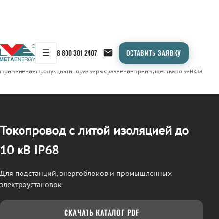
☰
8 800 301 2407
ОСТАВИТЬ ЗАЯВКУ
/
ТОКОПРОВОД
← Продукция
Применение
Продукция
Типоразмеры
Сравнение
Преимущества
Номенклатура
О
Токопровод с литой изоляцией до
10 кВ IP68
Для подстанций, энергоблоков и промышленных
электроустановок
СКАЧАТЬ КАТАЛОГ PDF