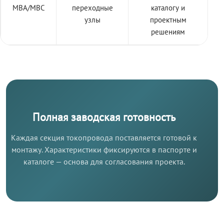
МВА/МВС
переходные
каталогу и
узлы
проектным
решениям
Полная заводская готовность
Каждая секция токопровода поставляется готовой к
монтажу. Характеристики фиксируются в паспорте и
каталоге — основа для согласования проекта.