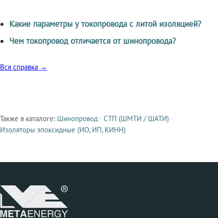
Какие параметры у токопровода с литой изоляцией?
Чем токопровод отличается от шинопровода?
Вся справка →
Также в каталоге:
Шинопровод
·
СТП (ШМТИ / ШАТИ)
·
Смежные продукты
Изоляторы эпоксидные (ИО, ИП, КИНН)