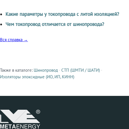
Какие параметры у токопровода с литой изоляцией?
Чем токопровод отличается от шинопровода?
Вся справка →
Также в каталоге:
Шинопровод
·
СТП (ШМТИ / ШАТИ)
·
Смежные продукты
Изоляторы эпоксидные (ИО, ИП, КИНН)