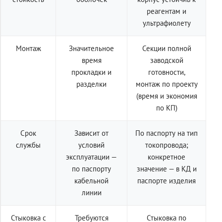
реагентам и
ультрафиолету
Монтаж
Значительное
Секции полной
время
заводской
прокладки и
готовности,
разделки
монтаж по проекту
(время и экономия
по КП)
Срок
Зависит от
По паспорту на тип
службы
условий
токопровода;
эксплуатации —
конкретное
по паспорту
значение — в КД и
кабельной
паспорте изделия
линии
Стыковка с
Требуются
Стыковка по