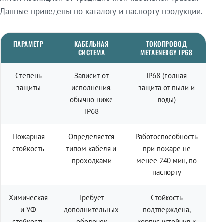
Данные приведены по каталогу и паспорту продукции.
ПАРАМЕТР
КАБЕЛЬНАЯ
ТОКОПРОВОД
СИСТЕМА
METAENERGY IP68
Степень
Зависит от
IP68 (полная
защиты
исполнения,
защита от пыли и
обычно ниже
воды)
IP68
Пожарная
Определяется
Работоспособность
стойкость
типом кабеля и
при пожаре не
проходками
менее 240 мин, по
паспорту
Химическая
Требует
Стойкость
и УФ
дополнительных
подтверждена,
стойкость
оболочек
корпус устойчив к