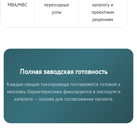
МВА/МВС
переходные
каталогу и
узлы
проектным
решениям
Полная заводская готовность
Каждая секция токопровода поставляется готовой к
монтажу. Характеристики фиксируются в паспорте и
каталоге — основа для согласования проекта.