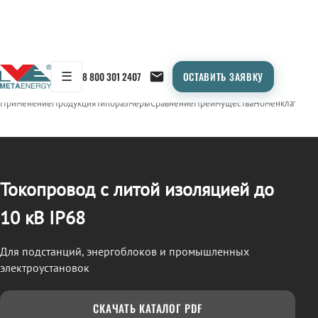
☰
8 800 301 2407
ОСТАВИТЬ ЗАЯВКУ
/
ТОКОПРОВОД
← Продукция
Применение
Продукция
Типоразмеры
Сравнение
Преимущества
Номенклатура
О
Токопровод с литой изоляцией до
10 кВ IP68
Для подстанций, энергоблоков и промышленных
электроустановок
СКАЧАТЬ КАТАЛОГ PDF