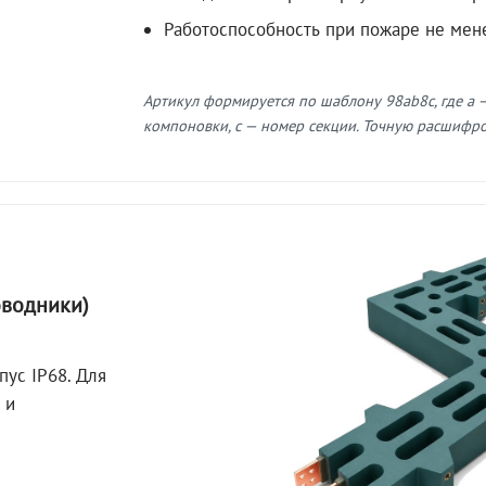
Работоспособность при пожаре не мен
Артикул формируется по шаблону 98ab8c, где a —
компоновки, c — номер секции. Точную расшифров
оводники)
пус IP68. Для
 и