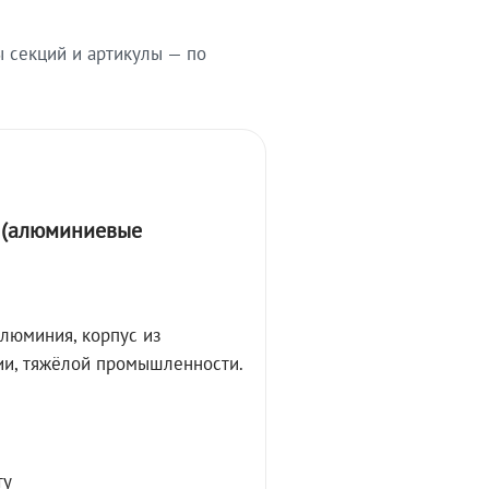
ы секций и артикулы — по
А (алюминиевые
алюминия, корпус из
ции, тяжёлой промышленности.
ту