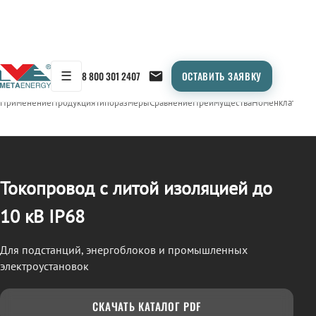
☰
8 800 301 2407
ОСТАВИТЬ ЗАЯВКУ
/
ТОКОПРОВОД
← Продукция
Применение
Продукция
Типоразмеры
Сравнение
Преимущества
Номенклатура
О
Токопровод с литой изоляцией до
10 кВ IP68
Для подстанций, энергоблоков и промышленных
электроустановок
СКАЧАТЬ КАТАЛОГ PDF