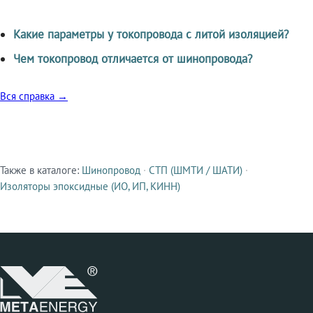
Какие параметры у токопровода с литой изоляцией?
Чем токопровод отличается от шинопровода?
Вся справка →
Также в каталоге:
Шинопровод
·
СТП (ШМТИ / ШАТИ)
·
Смежные продукты
Изоляторы эпоксидные (ИО, ИП, КИНН)