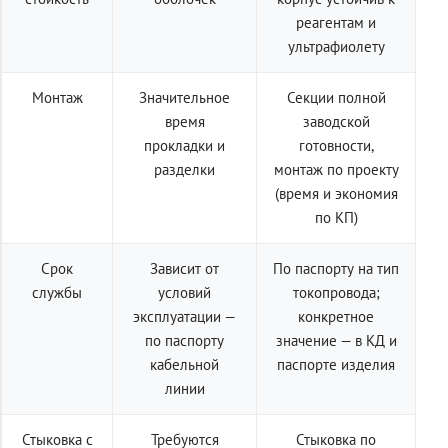
реагентам и
ультрафиолету
Монтаж
Значительное
Секции полной
время
заводской
прокладки и
готовности,
разделки
монтаж по проекту
(время и экономия
по КП)
Срок
Зависит от
По паспорту на тип
службы
условий
токопровода;
эксплуатации —
конкретное
по паспорту
значение — в КД и
кабельной
паспорте изделия
линии
Стыковка с
Требуются
Стыковка по