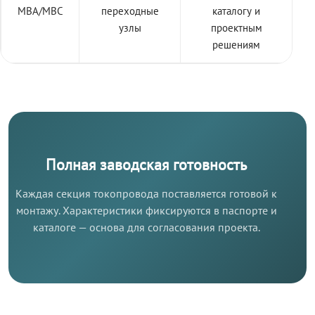
МВА/МВС
переходные
каталогу и
узлы
проектным
решениям
Полная заводская готовность
Каждая секция токопровода поставляется готовой к
монтажу. Характеристики фиксируются в паспорте и
каталоге — основа для согласования проекта.