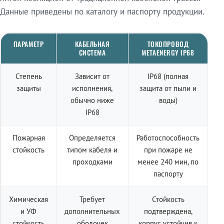
Данные приведены по каталогу и паспорту продукции.
ПАРАМЕТР
КАБЕЛЬНАЯ
ТОКОПРОВОД
СИСТЕМА
METAENERGY IP68
Степень
Зависит от
IP68 (полная
защиты
исполнения,
защита от пыли и
обычно ниже
воды)
IP68
Пожарная
Определяется
Работоспособность
стойкость
типом кабеля и
при пожаре не
проходками
менее 240 мин, по
паспорту
Химическая
Требует
Стойкость
и УФ
дополнительных
подтверждена,
стойкость
оболочек
корпус устойчив к