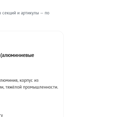
ы секций и артикулы — по
А (алюминиевые
алюминия, корпус из
ции, тяжёлой промышленности.
ту