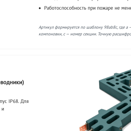
Работоспособность при пожаре не мен
Артикул формируется по шаблону 98ab8c, где a —
компоновки, c — номер секции. Точную расшифров
оводники)
пус IP68. Для
 и