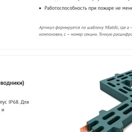
Работоспособность при пожаре не мен
Артикул формируется по шаблону 98ab8c, где a —
компоновки, c — номер секции. Точную расшифров
оводники)
пус IP68. Для
 и