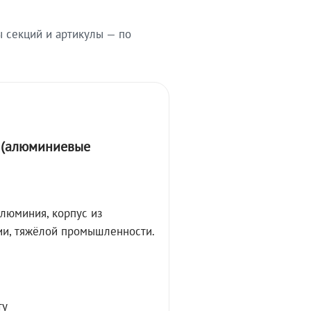
ы секций и артикулы — по
А (алюминиевые
алюминия, корпус из
ции, тяжёлой промышленности.
ту