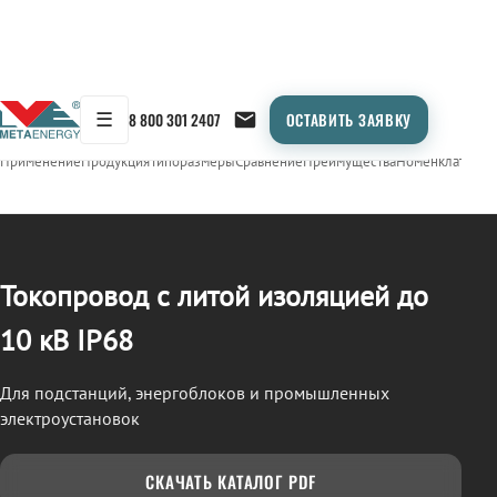
☰
8 800 301 2407
ОСТАВИТЬ ЗАЯВКУ
/
ТОКОПРОВОД
← Продукция
Применение
Продукция
Типоразмеры
Сравнение
Преимущества
Номенклатура
О
Токопровод с литой изоляцией до
10 кВ IP68
Для подстанций, энергоблоков и промышленных
электроустановок
СКАЧАТЬ КАТАЛОГ PDF