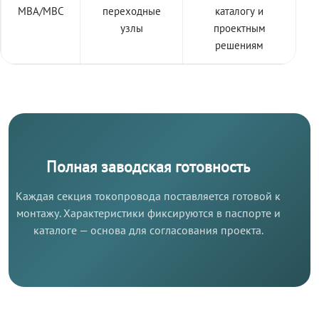
МВА/МВС
переходные
каталогу и
узлы
проектным
решениям
Полная заводская готовность
Каждая секция токопровода поставляется готовой к
монтажу. Характеристики фиксируются в паспорте и
каталоге — основа для согласования проекта.