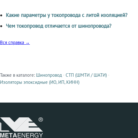
Какие параметры у токопровода с литой изоляцией?
Чем токопровод отличается от шинопровода?
Вся справка →
Также в каталоге:
Шинопровод
·
СТП (ШМТИ / ШАТИ)
·
Смежные продукты
Изоляторы эпоксидные (ИО, ИП, КИНН)