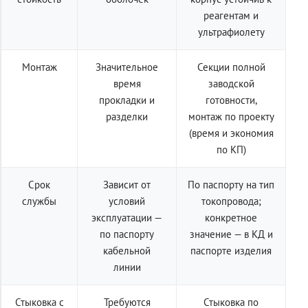
реагентам и
ультрафиолету
Монтаж
Значительное
Секции полной
время
заводской
прокладки и
готовности,
разделки
монтаж по проекту
(время и экономия
по КП)
Срок
Зависит от
По паспорту на тип
службы
условий
токопровода;
эксплуатации —
конкретное
по паспорту
значение — в КД и
кабельной
паспорте изделия
линии
Стыковка с
Требуются
Стыковка по