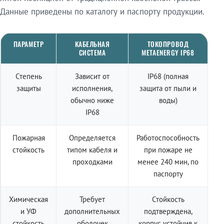
Данные приведены по каталогу и паспорту продукции.
ПАРАМЕТР
КАБЕЛЬНАЯ
ТОКОПРОВОД
СИСТЕМА
METAENERGY IP68
Степень
Зависит от
IP68 (полная
защиты
исполнения,
защита от пыли и
обычно ниже
воды)
IP68
Пожарная
Определяется
Работоспособность
стойкость
типом кабеля и
при пожаре не
проходками
менее 240 мин, по
паспорту
Химическая
Требует
Стойкость
и УФ
дополнительных
подтверждена,
стойкость
оболочек
корпус устойчив к