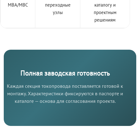
МВА/МВС
переходные
каталогу и
узлы
проектным
решениям
Полная заводская готовность
Каждая секция токопровода поставляется готовой к
монтажу. Характеристики фиксируются в паспорте и
каталоге — основа для согласования проекта.