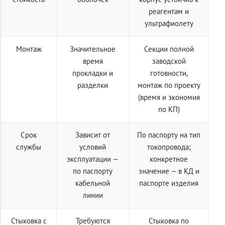
реагентам и
ультрафиолету
Монтаж
Значительное
Секции полной
время
заводской
прокладки и
готовности,
разделки
монтаж по проекту
(время и экономия
по КП)
Срок
Зависит от
По паспорту на тип
службы
условий
токопровода;
эксплуатации —
конкретное
по паспорту
значение — в КД и
кабельной
паспорте изделия
линии
Стыковка с
Требуются
Стыковка по