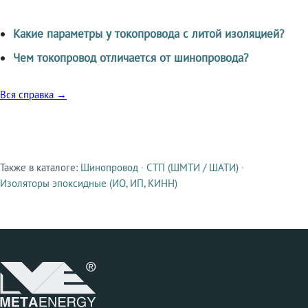
Какие параметры у токопровода с литой изоляцией?
Чем токопровод отличается от шинопровода?
Вся справка →
Также в каталоге:
Шинопровод
·
СТП (ШМТИ / ШАТИ)
·
Смежные продукты
Изоляторы эпоксидные (ИО, ИП, КИНН)