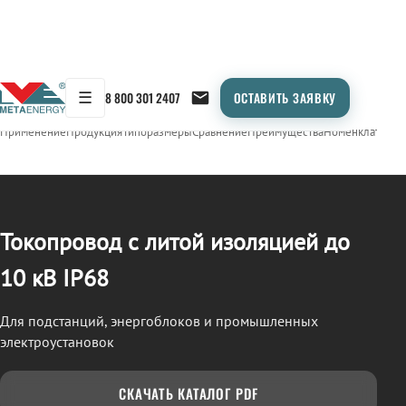
☰
8 800 301 2407
ОСТАВИТЬ ЗАЯВКУ
/
ТОКОПРОВОД
← Продукция
Применение
Продукция
Типоразмеры
Сравнение
Преимущества
Номенклатура
О
Токопровод с литой изоляцией до
10 кВ IP68
Для подстанций, энергоблоков и промышленных
электроустановок
СКАЧАТЬ КАТАЛОГ PDF