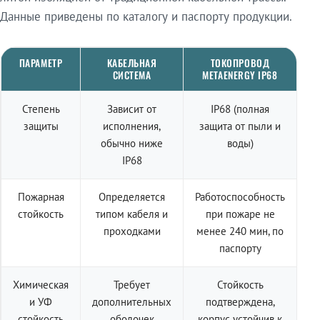
Данные приведены по каталогу и паспорту продукции.
ПАРАМЕТР
КАБЕЛЬНАЯ
ТОКОПРОВОД
СИСТЕМА
METAENERGY IP68
Степень
Зависит от
IP68 (полная
защиты
исполнения,
защита от пыли и
обычно ниже
воды)
IP68
Пожарная
Определяется
Работоспособность
стойкость
типом кабеля и
при пожаре не
проходками
менее 240 мин, по
паспорту
Химическая
Требует
Стойкость
и УФ
дополнительных
подтверждена,
стойкость
оболочек
корпус устойчив к