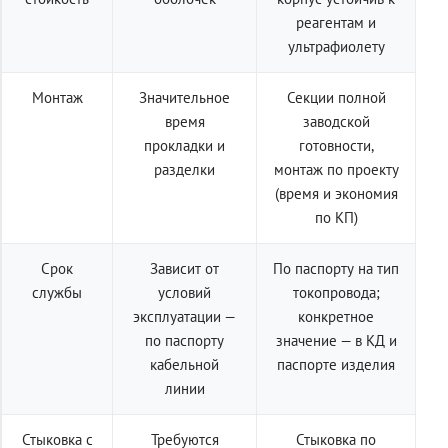
реагентам и
ультрафиолету
Монтаж
Значительное
Секции полной
время
заводской
прокладки и
готовности,
разделки
монтаж по проекту
(время и экономия
по КП)
Срок
Зависит от
По паспорту на тип
службы
условий
токопровода;
эксплуатации —
конкретное
по паспорту
значение — в КД и
кабельной
паспорте изделия
линии
Стыковка с
Требуются
Стыковка по