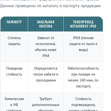
Данные приведены по каталогу и паспорту продукции.
ПАРАМЕТР
КАБЕЛЬНАЯ
ТОКОПРОВОД
СИСТЕМА
METAENERGY IP68
Степень
Зависит от
IP68 (полная
защиты
исполнения,
защита от пыли и
обычно ниже
воды)
IP68
Пожарная
Определяется
Работоспособность
стойкость
типом кабеля и
при пожаре не
проходками
менее 240 мин, по
паспорту
Химическая
Требует
Стойкость
и УФ
дополнительных
подтверждена,
стойкость
оболочек
корпус устойчив к