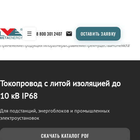
☰
8 800 301 2407
ОСТАВИТЬ ЗАЯВКУ
/
ТОКОПРОВОД
← Продукция
Применение
Продукция
Типоразмеры
Сравнение
Преимущества
Номенклатура
О
Токопровод с литой изоляцией до
10 кВ IP68
Для подстанций, энергоблоков и промышленных
электроустановок
СКАЧАТЬ КАТАЛОГ PDF