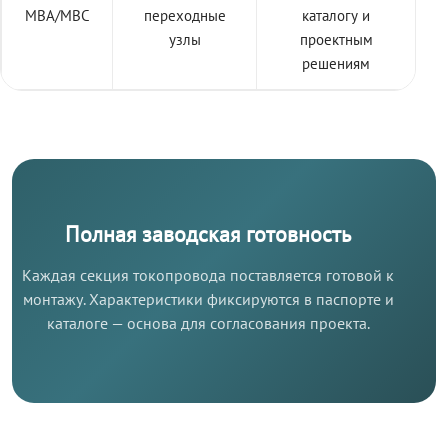
МВА/МВС
переходные
каталогу и
узлы
проектным
решениям
Полная заводская готовность
Каждая секция токопровода поставляется готовой к
монтажу. Характеристики фиксируются в паспорте и
каталоге — основа для согласования проекта.