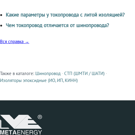
Какие параметры у токопровода с литой изоляцией?
Чем токопровод отличается от шинопровода?
Вся справка →
Также в каталоге:
Шинопровод
·
СТП (ШМТИ / ШАТИ)
·
Смежные продукты
Изоляторы эпоксидные (ИО, ИП, КИНН)