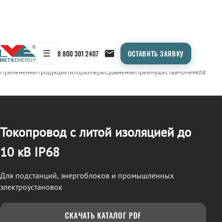
☰
8 800 301 2407
ОСТАВИТЬ ЗАЯВКУ
/
ТОКОПРОВОД
← Продукция
Применение
Продукция
Типоразмеры
Сравнение
Преимущества
Номенклатура
О
Токопровод с литой изоляцией до
10 кВ IP68
Для подстанций, энергоблоков и промышленных
электроустановок
СКАЧАТЬ КАТАЛОГ PDF