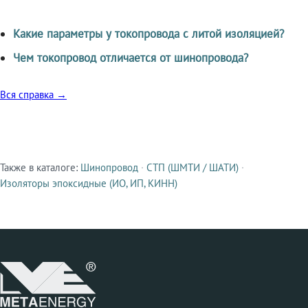
Какие параметры у токопровода с литой изоляцией?
Чем токопровод отличается от шинопровода?
Вся справка →
Также в каталоге:
Шинопровод
·
СТП (ШМТИ / ШАТИ)
·
Смежные продукты
Изоляторы эпоксидные (ИО, ИП, КИНН)