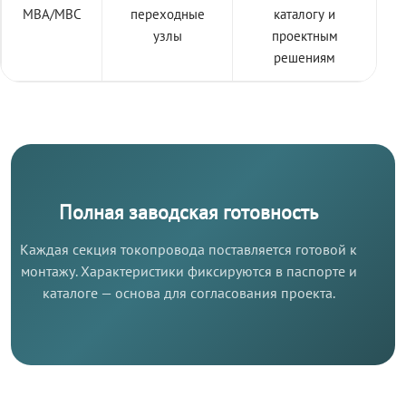
МВА/МВС
переходные
каталогу и
узлы
проектным
решениям
Полная заводская готовность
Каждая секция токопровода поставляется готовой к
монтажу. Характеристики фиксируются в паспорте и
каталоге — основа для согласования проекта.