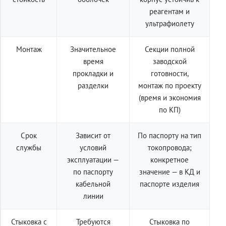
реагентам и
ультрафиолету
Монтаж
Значительное
Секции полной
время
заводской
прокладки и
готовности,
разделки
монтаж по проекту
(время и экономия
по КП)
Срок
Зависит от
По паспорту на тип
службы
условий
токопровода;
эксплуатации —
конкретное
по паспорту
значение — в КД и
кабельной
паспорте изделия
линии
Стыковка с
Требуются
Стыковка по