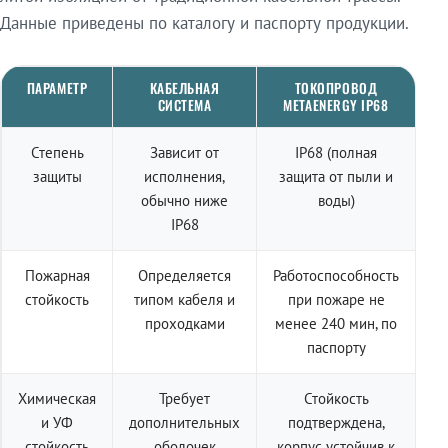
Данные приведены по каталогу и паспорту продукции.
ПАРАМЕТР
КАБЕЛЬНАЯ
ТОКОПРОВОД
СИСТЕМА
METAENERGY IP68
Степень
Зависит от
IP68 (полная
защиты
исполнения,
защита от пыли и
обычно ниже
воды)
IP68
Пожарная
Определяется
Работоспособность
стойкость
типом кабеля и
при пожаре не
проходками
менее 240 мин, по
паспорту
Химическая
Требует
Стойкость
и УФ
дополнительных
подтверждена,
стойкость
оболочек
корпус устойчив к