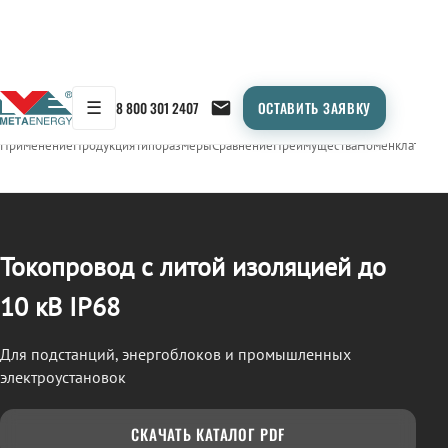
☰
8 800 301 2407
ОСТАВИТЬ ЗАЯВКУ
/
ТОКОПРОВОД
← Продукция
Применение
Продукция
Типоразмеры
Сравнение
Преимущества
Номенклатура
О
Токопровод с литой изоляцией до
10 кВ IP68
Для подстанций, энергоблоков и промышленных
электроустановок
СКАЧАТЬ КАТАЛОГ PDF