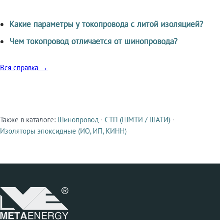
Какие параметры у токопровода с литой изоляцией?
Чем токопровод отличается от шинопровода?
Вся справка →
Также в каталоге:
Шинопровод
·
СТП (ШМТИ / ШАТИ)
·
Смежные продукты
Изоляторы эпоксидные (ИО, ИП, КИНН)