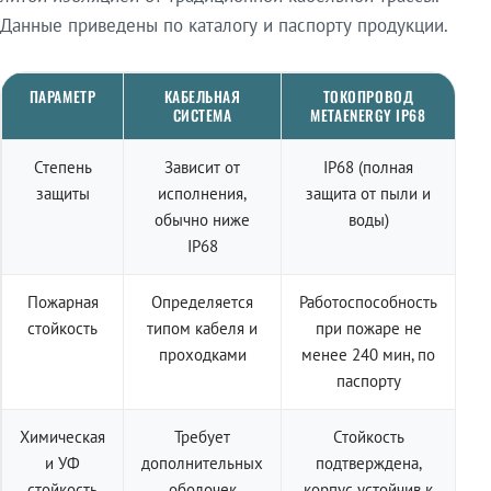
Данные приведены по каталогу и паспорту продукции.
ПАРАМЕТР
КАБЕЛЬНАЯ
ТОКОПРОВОД
СИСТЕМА
METAENERGY IP68
Степень
Зависит от
IP68 (полная
защиты
исполнения,
защита от пыли и
обычно ниже
воды)
IP68
Пожарная
Определяется
Работоспособность
стойкость
типом кабеля и
при пожаре не
проходками
менее 240 мин, по
паспорту
Химическая
Требует
Стойкость
и УФ
дополнительных
подтверждена,
стойкость
оболочек
корпус устойчив к