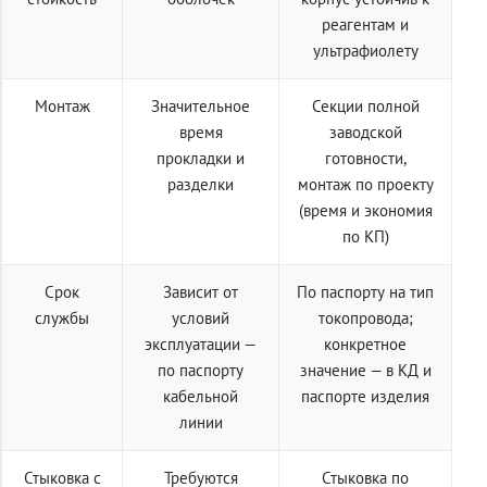
реагентам и
ультрафиолету
Монтаж
Значительное
Секции полной
время
заводской
прокладки и
готовности,
разделки
монтаж по проекту
(время и экономия
по КП)
Срок
Зависит от
По паспорту на тип
службы
условий
токопровода;
эксплуатации —
конкретное
по паспорту
значение — в КД и
кабельной
паспорте изделия
линии
Стыковка с
Требуются
Стыковка по