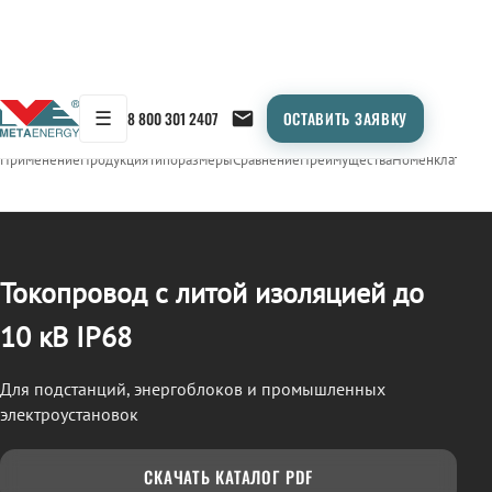
☰
8 800 301 2407
ОСТАВИТЬ ЗАЯВКУ
/
ТОКОПРОВОД
← Продукция
Применение
Продукция
Типоразмеры
Сравнение
Преимущества
Номенклатура
О
Токопровод с литой изоляцией до
10 кВ IP68
Для подстанций, энергоблоков и промышленных
электроустановок
СКАЧАТЬ КАТАЛОГ PDF