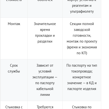
реагентам и
ультрафиолету
Монтаж
Значительное
Секции полной
время
заводской
прокладки и
готовности,
разделки
монтаж по проекту
(время и экономия
по КП)
Срок
Зависит от
По паспорту на тип
службы
условий
токопровода;
эксплуатации —
конкретное
по паспорту
значение — в КД и
кабельной
паспорте изделия
линии
Стыковка с
Требуются
Стыковка по