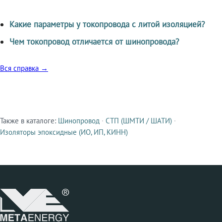
Какие параметры у токопровода с литой изоляцией?
Чем токопровод отличается от шинопровода?
Вся справка →
Также в каталоге:
Шинопровод
·
СТП (ШМТИ / ШАТИ)
·
Смежные продукты
Изоляторы эпоксидные (ИО, ИП, КИНН)