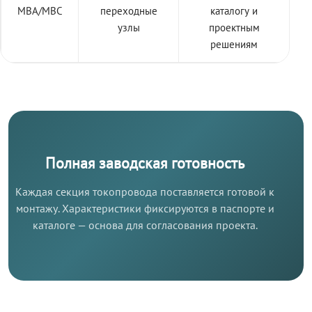
МВА/МВС
переходные
каталогу и
узлы
проектным
решениям
Полная заводская готовность
Каждая секция токопровода поставляется готовой к
монтажу. Характеристики фиксируются в паспорте и
каталоге — основа для согласования проекта.