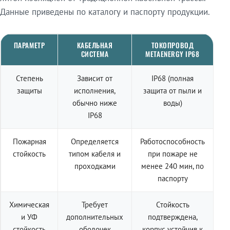
Данные приведены по каталогу и паспорту продукции.
ПАРАМЕТР
КАБЕЛЬНАЯ
ТОКОПРОВОД
СИСТЕМА
METAENERGY IP68
Степень
Зависит от
IP68 (полная
защиты
исполнения,
защита от пыли и
обычно ниже
воды)
IP68
Пожарная
Определяется
Работоспособность
стойкость
типом кабеля и
при пожаре не
проходками
менее 240 мин, по
паспорту
Химическая
Требует
Стойкость
и УФ
дополнительных
подтверждена,
стойкость
оболочек
корпус устойчив к