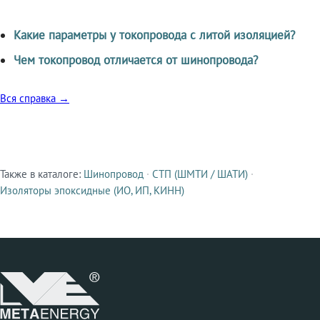
Какие параметры у токопровода с литой изоляцией?
Чем токопровод отличается от шинопровода?
Вся справка →
Также в каталоге:
Шинопровод
·
СТП (ШМТИ / ШАТИ)
·
Смежные продукты
Изоляторы эпоксидные (ИО, ИП, КИНН)