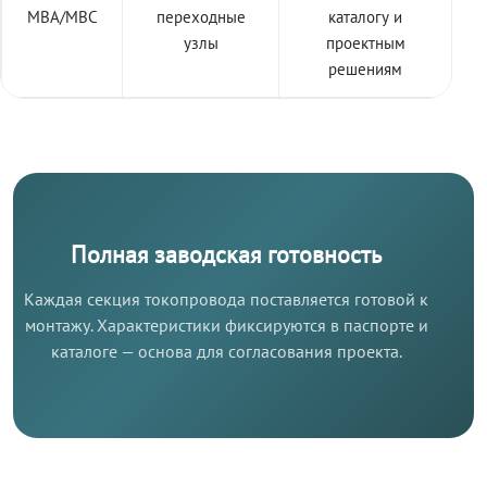
МВА/МВС
переходные
каталогу и
узлы
проектным
решениям
Полная заводская готовность
Каждая секция токопровода поставляется готовой к
монтажу. Характеристики фиксируются в паспорте и
каталоге — основа для согласования проекта.