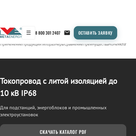
☰
8 800 301 2407
ОСТАВИТЬ ЗАЯВКУ
/
ТОКОПРОВОД
← Продукция
Применение
Продукция
Типоразмеры
Сравнение
Преимущества
Номенклатура
О
Токопровод с литой изоляцией до
10 кВ IP68
Для подстанций, энергоблоков и промышленных
электроустановок
СКАЧАТЬ КАТАЛОГ PDF