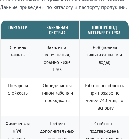
Данные приведены по каталогу и паспорту продукции.
ПАРАМЕТР
КАБЕЛЬНАЯ
ТОКОПРОВОД
СИСТЕМА
METAENERGY IP68
Степень
Зависит от
IP68 (полная
защиты
исполнения,
защита от пыли и
обычно ниже
воды)
IP68
Пожарная
Определяется
Работоспособность
стойкость
типом кабеля и
при пожаре не
проходками
менее 240 мин, по
паспорту
Химическая
Требует
Стойкость
и УФ
дополнительных
подтверждена,
стойкость
оболочек
корпус устойчив к