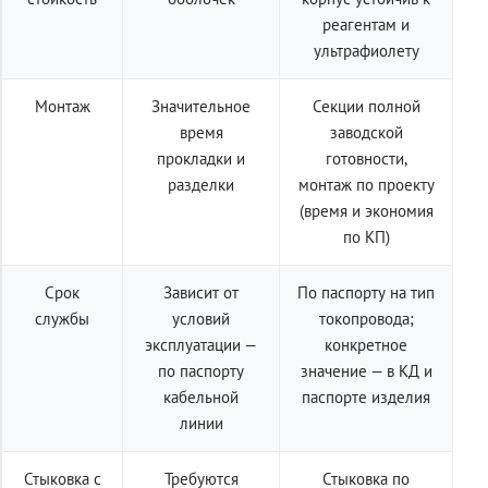
реагентам и
ультрафиолету
Монтаж
Значительное
Секции полной
время
заводской
прокладки и
готовности,
разделки
монтаж по проекту
(время и экономия
по КП)
Срок
Зависит от
По паспорту на тип
службы
условий
токопровода;
эксплуатации —
конкретное
по паспорту
значение — в КД и
кабельной
паспорте изделия
линии
Стыковка с
Требуются
Стыковка по