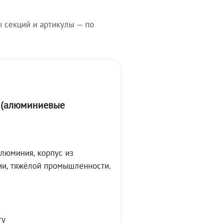
ы секций и артикулы — по
А (алюминиевые
алюминия, корпус из
ции, тяжёлой промышленности.
ту