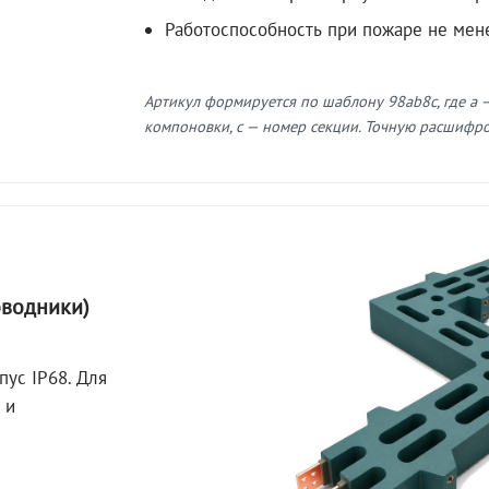
Работоспособность при пожаре не мен
Артикул формируется по шаблону 98ab8c, где a —
компоновки, c — номер секции. Точную расшифров
оводники)
пус IP68. Для
 и