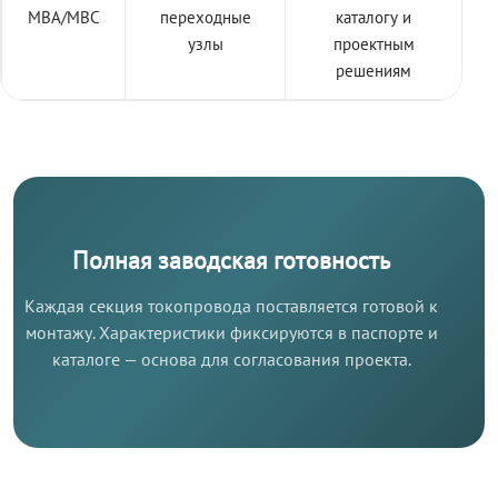
МВА/МВС
переходные
каталогу и
узлы
проектным
решениям
Полная заводская готовность
Каждая секция токопровода поставляется готовой к
монтажу. Характеристики фиксируются в паспорте и
каталоге — основа для согласования проекта.