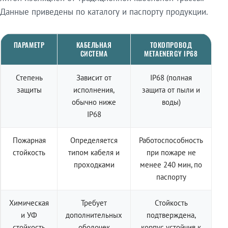
Данные приведены по каталогу и паспорту продукции.
ПАРАМЕТР
КАБЕЛЬНАЯ
ТОКОПРОВОД
СИСТЕМА
METAENERGY IP68
Степень
Зависит от
IP68 (полная
защиты
исполнения,
защита от пыли и
обычно ниже
воды)
IP68
Пожарная
Определяется
Работоспособность
стойкость
типом кабеля и
при пожаре не
проходками
менее 240 мин, по
паспорту
Химическая
Требует
Стойкость
и УФ
дополнительных
подтверждена,
стойкость
оболочек
корпус устойчив к