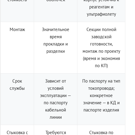
реагентам и
ультрафиолету
Монтаж
Значительное
Секции полной
время
заводской
прокладки и
готовности,
разделки
монтаж по проекту
(время и экономия
по КП)
Срок
Зависит от
По паспорту на тип
службы
условий
токопровода;
эксплуатации —
конкретное
по паспорту
значение — в КД и
кабельной
паспорте изделия
линии
Стыковка с
Требуются
Стыковка по