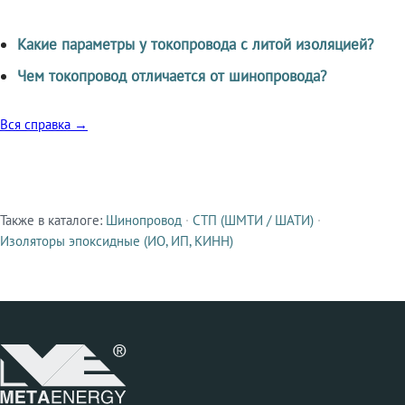
Какие параметры у токопровода с литой изоляцией?
Чем токопровод отличается от шинопровода?
Вся справка →
Также в каталоге:
Шинопровод
·
СТП (ШМТИ / ШАТИ)
·
Смежные продукты
Изоляторы эпоксидные (ИО, ИП, КИНН)