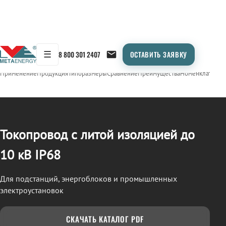
☰
8 800 301 2407
ОСТАВИТЬ ЗАЯВКУ
/
ТОКОПРОВОД
← Продукция
Применение
Продукция
Типоразмеры
Сравнение
Преимущества
Номенклатура
О
Токопровод с литой изоляцией до
10 кВ IP68
Для подстанций, энергоблоков и промышленных
электроустановок
СКАЧАТЬ КАТАЛОГ PDF