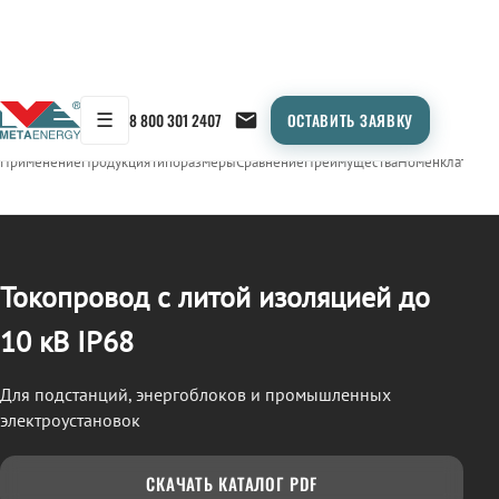
☰
8 800 301 2407
ОСТАВИТЬ ЗАЯВКУ
/
ТОКОПРОВОД
← Продукция
Применение
Продукция
Типоразмеры
Сравнение
Преимущества
Номенклатура
О
Токопровод с литой изоляцией до
10 кВ IP68
Для подстанций, энергоблоков и промышленных
электроустановок
СКАЧАТЬ КАТАЛОГ PDF