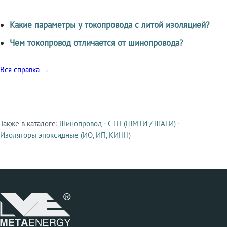
Какие параметры у токопровода с литой изоляцией?
Чем токопровод отличается от шинопровода?
Вся справка →
Также в каталоге:
Шинопровод
·
СТП (ШМТИ / ШАТИ)
·
Смежные продукты
Изоляторы эпоксидные (ИО, ИП, КИНН)