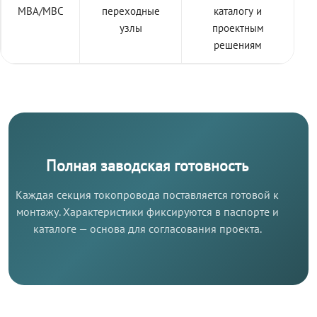
МВА/МВС
переходные
каталогу и
узлы
проектным
решениям
Полная заводская готовность
Каждая секция токопровода поставляется готовой к
монтажу. Характеристики фиксируются в паспорте и
каталоге — основа для согласования проекта.