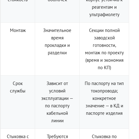
реагентам и
ультрафиолету
Монтаж
Значительное
Секции полной
время
заводской
прокладки и
готовности,
разделки
монтаж по проекту
(время и экономия
по КП)
Срок
Зависит от
По паспорту на тип
службы
условий
токопровода;
эксплуатации —
конкретное
по паспорту
значение — в КД и
кабельной
паспорте изделия
линии
Стыковка с
Требуются
Стыковка по