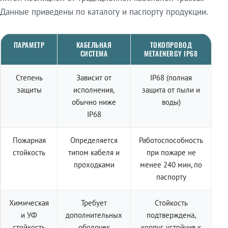
Данные приведены по каталогу и паспорту продукции.
ПАРАМЕТР
КАБЕЛЬНАЯ
ТОКОПРОВОД
СИСТЕМА
METAENERGY IP68
Степень
Зависит от
IP68 (полная
защиты
исполнения,
защита от пыли и
обычно ниже
воды)
IP68
Пожарная
Определяется
Работоспособность
стойкость
типом кабеля и
при пожаре не
проходками
менее 240 мин, по
паспорту
Химическая
Требует
Стойкость
и УФ
дополнительных
подтверждена,
стойкость
оболочек
корпус устойчив к