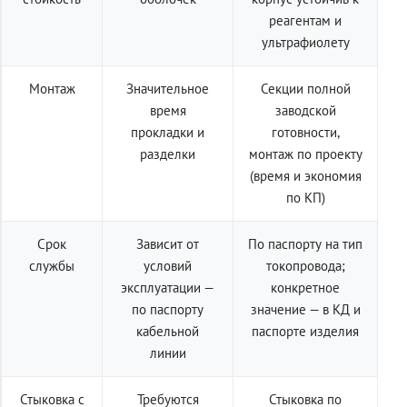
реагентам и
ультрафиолету
Монтаж
Значительное
Секции полной
время
заводской
прокладки и
готовности,
разделки
монтаж по проекту
(время и экономия
по КП)
Срок
Зависит от
По паспорту на тип
службы
условий
токопровода;
эксплуатации —
конкретное
по паспорту
значение — в КД и
кабельной
паспорте изделия
линии
Стыковка с
Требуются
Стыковка по