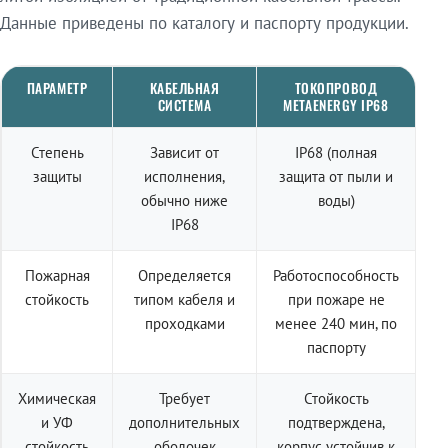
Данные приведены по каталогу и паспорту продукции.
ПАРАМЕТР
КАБЕЛЬНАЯ
ТОКОПРОВОД
СИСТЕМА
METAENERGY IP68
Степень
Зависит от
IP68 (полная
защиты
исполнения,
защита от пыли и
обычно ниже
воды)
IP68
Пожарная
Определяется
Работоспособность
стойкость
типом кабеля и
при пожаре не
проходками
менее 240 мин, по
паспорту
Химическая
Требует
Стойкость
и УФ
дополнительных
подтверждена,
стойкость
оболочек
корпус устойчив к