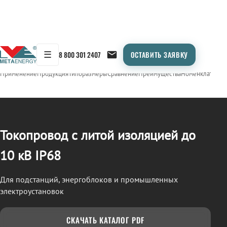
☰
8 800 301 2407
ОСТАВИТЬ ЗАЯВКУ
/
ТОКОПРОВОД
← Продукция
Применение
Продукция
Типоразмеры
Сравнение
Преимущества
Номенклатура
О
Токопровод с литой изоляцией до
10 кВ IP68
Для подстанций, энергоблоков и промышленных
электроустановок
СКАЧАТЬ КАТАЛОГ PDF