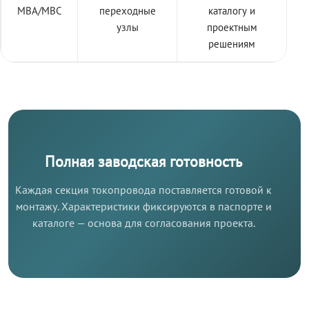
МВА/МВС
переходные
каталогу и
узлы
проектным
решениям
Полная заводская готовность
Каждая секция токопровода поставляется готовой к
монтажу. Характеристики фиксируются в паспорте и
каталоге — основа для согласования проекта.