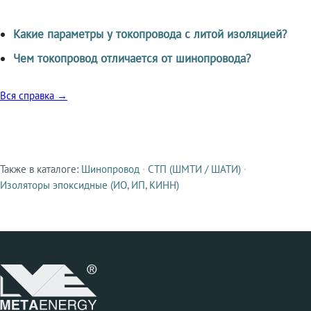
Какие параметры у токопровода с литой изоляцией?
Чем токопровод отличается от шинопровода?
Вся справка →
Также в каталоге:
Шинопровод
·
СТП (ШМТИ / ШАТИ)
·
Смежные продукты
Изоляторы эпоксидные (ИО, ИП, КИНН)